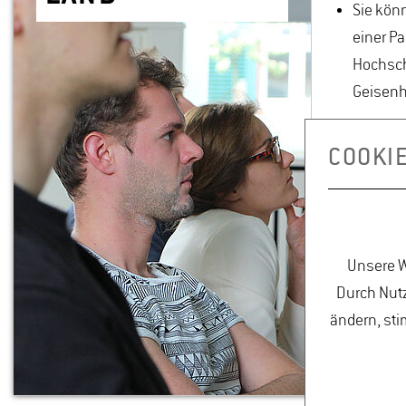
Sie könn
einer P
Hochsc
Geisen
Oder Si
COOKI
selbstst
ausländ
Wahl.
Unsere W
Durch Nutz
ändern, sti