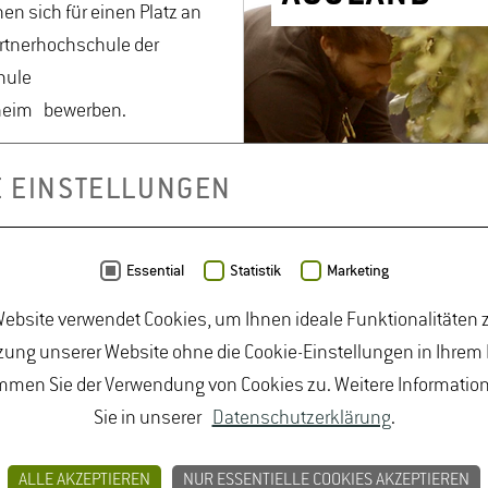
en sich für einen Platz an
artnerhochschule der
hule
heim bewerben.
e bewerben sich
E EINSTELLUNGEN
ändig an einer
ischen Hochschule Ihrer
Essential
Statistik
Marketing
ebsite verwendet Cookies, um Ihnen ideale Funktionalitäten z
ung unserer Website ohne die Cookie-Einstellungen in Ihrem
mmen Sie der Verwendung von Cookies zu. Weitere Informatio
Sie in unserer
Datenschutzerklärung
.
ALLE AKZEPTIEREN
NUR ESSENTIELLE COOKIES AKZEPTIEREN