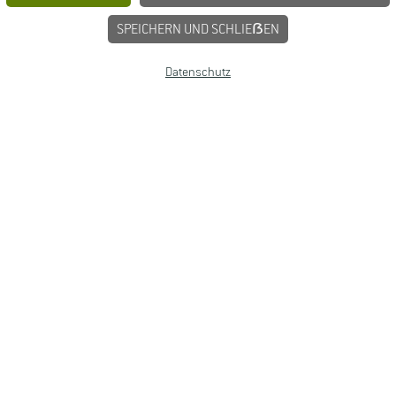
SPEICHERN UND SCHLIEẞEN
Datenschutz
BUNGEN
JOBPORTAL FÜR STUDIERENDE U
MPRESSUM