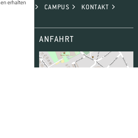
nen erhalten
ND ALUMNI
CAMPUS
KONTAKT
ANFAHRT
Daten von
OpenStreetMap
- Veröffentlicht
unter
ODbL