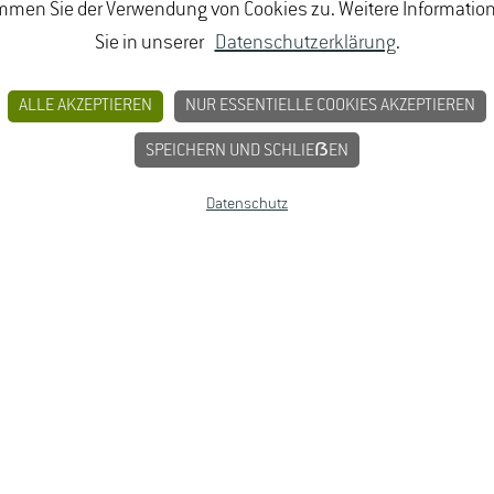
mmen Sie der Verwendung von Cookies zu. Weitere Informatio
BUNGEN
JOBPORTAL FÜR STUDIERENDE U
Sie in unserer
Datenschutzerklärung
.
MPRESSUM
ALLE AKZEPTIEREN
NUR ESSENTIELLE COOKIES AKZEPTIEREN
SPEICHERN UND SCHLIEẞEN
Datenschutz