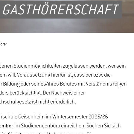
 GASTHÖRERSCHAFT
örer
ndenen Studienmöglichkeiten zugelassen werden, wer sein
n will. Voraussetzung hierfür ist, dass der bzw. die
 Bildung oder seines/ihres Berufes mit Verständnis folgen
nders berücksichtigt. Der Nachweis einer
hulgesetz ist nicht erforderlich.
Hochschule Geisenheim im Wintersemester 2025/26
tember
im Studierendenbüro einreichen. Suchen Sie sich