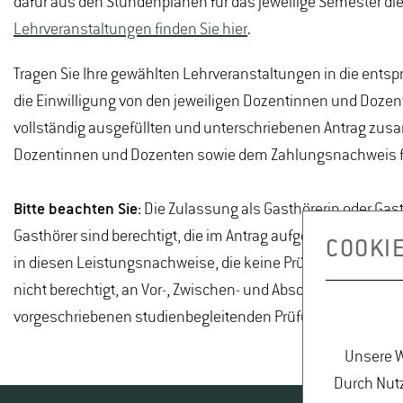
dafür aus den Stundenplänen für das jeweilige Semester die
Lehrveranstaltungen finden Sie hier
.
Tragen Sie Ihre gewählten Lehrveranstaltungen in die entsp
die Einwilligung von den jeweiligen Dozentinnen und Dozent
vollständig ausgefüllten und unterschriebenen Antrag zus
Dozentinnen und Dozenten sowie dem Zahlungsnachweis für 
Bitte beachten Sie:
Die Zulassung als Gasthörerin oder Gasth
Gasthörer sind berechtigt, die im Antrag aufgeführten Le
COOKI
in diesen Leistungsnachweise, die keine Prüfungsleistunge
nicht berechtigt, an Vor-, Zwischen- und Abschlussprüfung
vorgeschriebenen studienbegleitenden Prüfungen teilzune
Unsere W
Durch Nutz