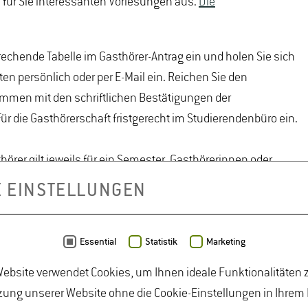
 für Sie interessanten Vorlesungen aus.
Die
rechende Tabelle im Gasthörer-Antrag ein und holen Sie sich
en persönlich oder per E-Mail ein. Reichen Sie den
ammen mit den schriftlichen Bestätigungen der
die Gasthörerschaft fristgerecht im Studierendenbüro ein.
örer gilt jeweils für ein Semester. Gasthörerinnen oder
hrveranstaltungen oder Studienangebote wahrzunehmen und
E EINSTELLUNGEN
n im Sinne des Prüfungsrechts sind, zu erwerben. Sie sind
en, Modul- oder sonstigen in Prüfungsordnungen
hmen oder diese abzulegen.
Essential
Statistik
Marketing
ebsite verwendet Cookies, um Ihnen ideale Funktionalitäten z
ung unserer Website ohne die Cookie-Einstellungen in Ihrem