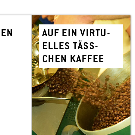
­NEN
AUF EIN VIR­TU­
EL­LES TÄSS­
CHEN KAF­FEE