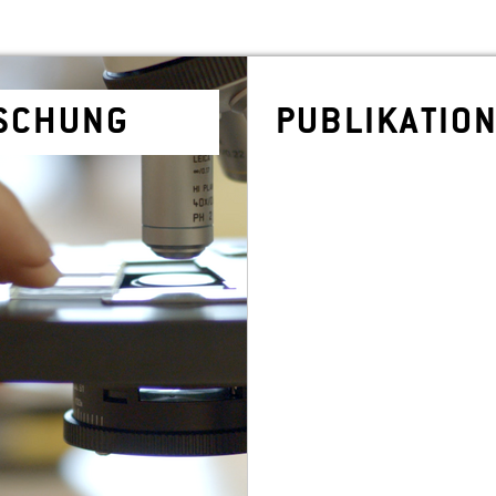
­SCHUNG
PU­BLI­KA­TIO