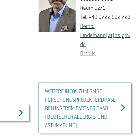
Raum 02/1
Tel. +49 6722 502 723
Bernd.​
Lindemann(at)hs-​gm.​
de
De­tails
WEITERE INFOS ZUM BMBF-
FORSCHUNGSPROJEKT ERDHASE
BEI UNSEREM PARTNER DAAB
(DEUTSCHER ALLERGIE- UND
ASTHMABUND)