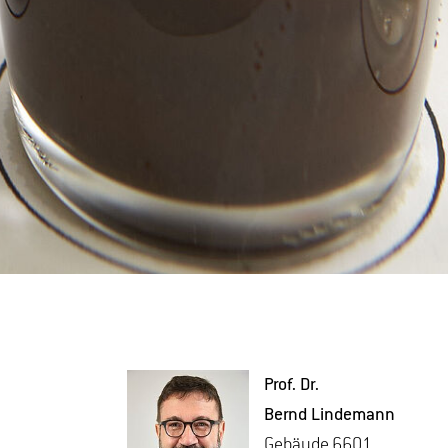
Prof. Dr.
Bernd Lin­de­mann
Ge­bäu­de 6601