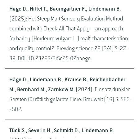
Häge D., Nittel T., Baumgartner F., Lindemann B.
(2025): Hot Steep Malt Sensory Evaluation Method
combined with Check-All-That-Apply – an approach
for barley (Hordeum vulgare L.) malt characterisation
and quality control?. Brewing science 78 (3/4) S. 27 -
39. DOI: 10.23763/BrSc25-02haege
Häge D., Lindemann B., Krause B., Reichenbacher
M., Bernhard M., Zarnkow M.
(2024): Einsatz dunkler
Gersten für rötlich gefärbte Biere. Brauwelt (16) S. 583
- 587.
Tück S., Severin H., Schmidt D., Lindemann B.