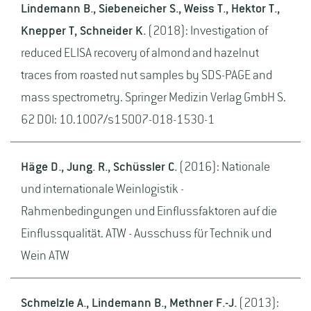
Lindemann B., Siebeneicher S., Weiss T., Hektor T.,
Knepper T, Schneider K.
(2018): Investigation of
reduced ELISA recovery of almond and hazelnut
traces from roasted nut samples by SDS-PAGE and
mass spectrometry. Springer Medizin Verlag GmbH S.
62 DOI: 10.1007/s15007-018-1530-1
Häge D., Jung. R., Schüssler C.
(2016): Nationale
und internationale Weinlogistik -
Rahmenbedingungen und Einflussfaktoren auf die
Einflussqualität. ATW - Ausschuss für Technik und
Wein ATW
Schmelzle A., Lindemann B., Methner F.-J.
(2013):