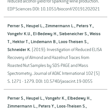
reduced alcohol yield for sparkling wine production.
EDP Sciences DOI: 10.1051/bioconf/20191202021
Perner S., Heupel L., Zimmermann L., Peters Y.,
Vongehr K.U., El-Bedewy H., Siebeneicher S., Weiss
T., Hektor T., Lindemann B., Loos-Theisen S.,
Schneider K.
(2019): Investigation of Reduced ELISA
Recovery of Almond and Hazelnut Traces from
Roasted Nut Samples by SDS-PAGE and Mass
Spectrometry. Journal of AOAC International 102 (5)
S. 1271 - 1279. DOI: 10.5740/jaoacint.19-0055
Perner S., Heupel L., Vongehr K., Elbedewy H.,
Zimmermann L., Peters Y., Loos-Theisen S.,