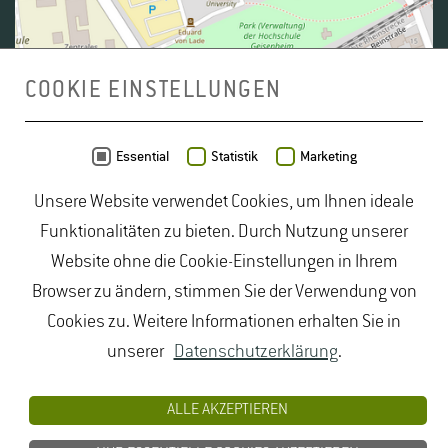
COOKIE EINSTELLUNGEN
Daten von
OpenStreetMap
- Veröffentlicht unter
ODbL
Essential
Statistik
Marketing
Unsere Website verwendet Cookies, um Ihnen ideale
duales Studium Gartenbau
|
Gartenbau Studium
|
Funktionalitäten zu bieten. Durch Nutzung unserer
Lebensmittelrecht Studium
|
Lebensmittelsicherheit
Website ohne die Cookie-Einstellungen in Ihrem
Studium
|
Naturschutz Studium
|
Oenologie
Browser zu ändern, stimmen Sie der Verwendung von
Studium
|
Studiengang Logistik
|
Studiengänge
Cookies zu. Weitere Informationen erhalten Sie in
Lebensmittel
|
Studiengänge Natur
|
Studiengänge
unserer
Datenschutzerklärung
.
Umweltschutz
|
Studium angewandte Biologie
|
Studium Hessen
|
Studium Landschaftsarchitektur
|
ALLE AKZEPTIEREN
Studium Lebensmittel
|
Studium