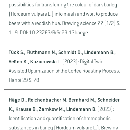
possibilities for transferring the colour of dark barley
(Hordeum vulgare L.) into mash and wort to produce
beers with a reddish hue. Brewing science 77 (1/2) S.
1 - 9. DOI: 10.23763/BrSc23-13haege
Tück S., Flüthmann N., Schmidt D., Lindemann B.,
Velten K., Koziorowski T.
(2023): Digital Twin-
Assisted Optimization of the Coffee Roasting Process.
Hanoi 29 S. 78
Häge D., Reichenbacher M. Bernhard M., Schneider
K., Krause B., Zarnkow M., Lindemann B.
(2023):
Identification and quantification of chromophoric
substances in barley (Hordeum vulgare L.). Brewing