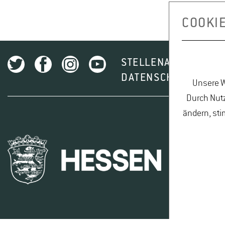
COOKI
STELLENAUSSCHREI
DATENSCHUTZ
I
Unsere W
Durch Nutz
ändern, sti