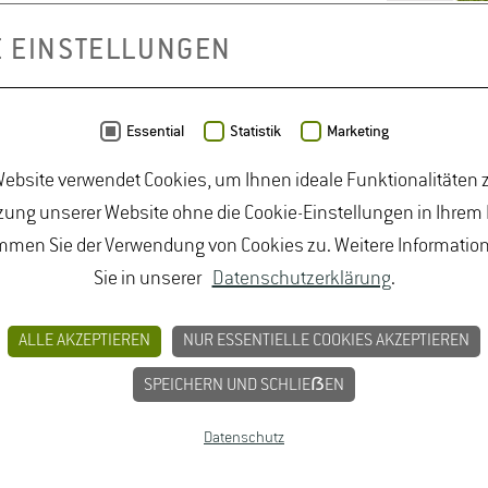
E EINSTELLUNGEN
BUNGEN
JOBPORTAL FÜR STUDIERENDE U
Essential
Statistik
Marketing
MPRESSUM
ebsite verwendet Cookies, um Ihnen ideale Funktionalitäten z
ung unserer Website ohne die Cookie-Einstellungen in Ihrem
mmen Sie der Verwendung von Cookies zu. Weitere Informatio
Sie in unserer
Datenschutzerklärung
.
ALLE AKZEPTIEREN
NUR ESSENTIELLE COOKIES AKZEPTIEREN
SPEICHERN UND SCHLIEẞEN
Datenschutz