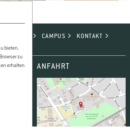
ND ALUMNI
CAMPUS
KONTAKT
u bieten.
 Browser zu
ANFAHRT
nen erhalten