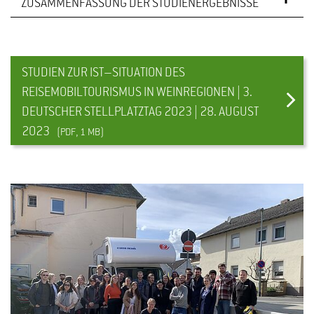
ZUSAMMENFASSUNG DER STUDIENERGEBNISSE
Weintourismus hat viele spannende Facetten –
STUDIEN ZUR IST–SITUATION DES
und eine von ihnen hat in den letzten Jahren
REISEMOBILTOURISMUS IN WEINREGIONEN | 3.
deutlich an Bedeutung gewonnen: Stellplätze für
DEUTSCHER STELLPLATZTAG 2023 | 28. AUGUST
Reisemobil-Touristen. Dies belegen zwei aktuelle
2023
(PDF, 1 MB)
Studien der Hochschule Geisenheim und des
Caravaning Industrie Verbands e. V..
Gäste mit attraktiven Angeboten zur Besichtigung des
eigenen Weinguts zu locken, ist keine einfache
Aufgabe für Winzerinnen und Winzer; insbesondere,
wenn sie nicht die klassischen Weinliebhaber:innen
ansprechen wollen. Einen zusätzlichen Weg, der eine
neue Zielgruppen anspricht, haben Weingüter durch