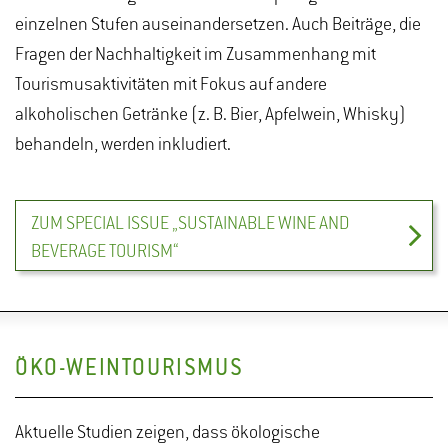
einzelnen Stufen auseinandersetzen. Auch Beiträge, die
Szolnoki zu den Studienergebnissen auf der 3.
Fragen der Nachhaltigkeit im Zusammenhang mit
Stellplatztagung am 28. August 2023 in Düsseldorf
Tourismusaktivitäten mit Fokus auf andere
finden Sie
hier
.
alkoholischen Getränke (z. B. Bier, Apfelwein, Whisky)
behandeln, werden inkludiert.
ZUM SPECIAL ISSUE „SUSTAINABLE WINE AND
BEVERAGE TOURISM“
ÖKO-WEINTOURISMUS
Aktuelle Studien zeigen, dass ökologische