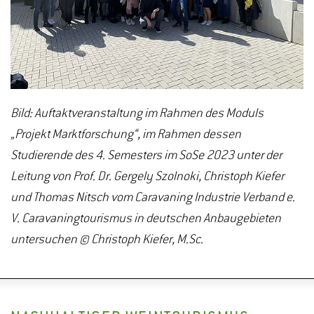
das Anbieten von Stellplätzen für
Wohnmobiltouristen gefunden. Seit der Corona-19-
Pandemie steigt die Anzahl der Weingüter rasant, die
neben ihrem alltäglichen Geschäft auch diese
Unterkunftsmöglichkeit anbieten.
Bild: Auftaktveranstaltung im Rahmen des Moduls
„Projekt Marktforschung“, im Rahmen dessen
Um die Situation des Reisemobil-Tourismus in
Studierende des 4. Semesters im SoSe 2023 unter der
Weinbauregionen zu analysieren, führte die
Leitung von Prof. Dr. Gergely Szolnoki, Christoph Kiefer
Hochschule Geisenheim in Zusammenarbeit mit
und Thomas Nitsch vom Caravaning Industrie Verband e.
dem Caravaning Industrie Verband e. V. (CIVD) zwei
V. Caravaningtourismus in deutschen Anbaugebieten
Studien durch. An der ersten Studie, die sich auf die
untersuchen © Christoph Kiefer, M.Sc.
Anbieter konzentrierte, nahmen 600 Weingüter teil.
Von den befragten Weingütern bieten insgesamt 23
Prozent Stellplätze an, die meisten davon einen bis
drei Stellplätze. Interessant ist, dass sich unter den