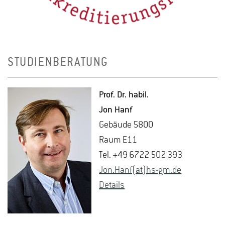
STUDIENBERATUNG
Prof. Dr. habil.
Jon Hanf
Ge­bäu­de 5800
Raum E11
Tel. +49 6722 502 393
Jon.​Hanf(at)hs-​gm.​de
De­tails