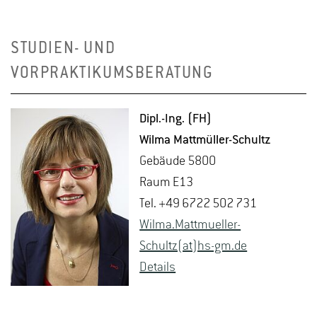
STUDIEN- UND
VORPRAKTIKUMSBERATUNG
Dipl.-Ing. (FH)
Wilma Matt­mül­ler-Schultz
Ge­bäu­de 5800
Raum E13
Tel. +49 6722 502 731
Wilma.​Mattmu­el­ler-
Schultz(at)hs-​gm.​de
De­tails