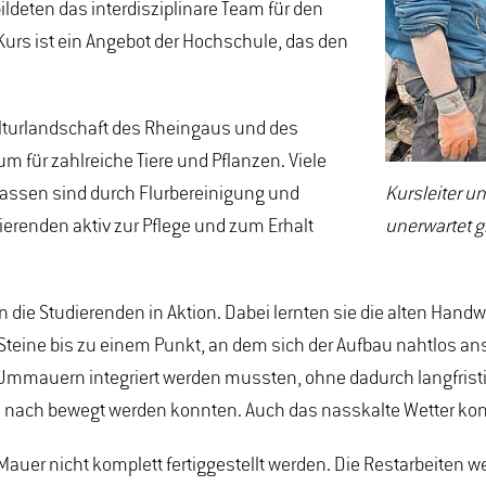
ldeten das interdisziplinare Team für den
urs ist ein Angebot der Hochschule, das den
lturlandschaft des Rheingaus und des
 für zahlreiche Tiere und Pflanzen. Viele
rassen sind durch Flurbereinigung und
Kursleiter un
erenden aktiv zur Pflege und zum Erhalt
unerwartet g
 die Studierenden in Aktion. Dabei lernten sie die alten Han
Steine bis zu einem Punkt, an dem sich der Aufbau nahtlos a
Ummauern integriert werden mussten, ohne dadurch langfristig 
 nach bewegt werden konnten. Auch das nasskalte Wetter konnte
uer nicht komplett fertiggestellt werden. Die Restarbeiten we