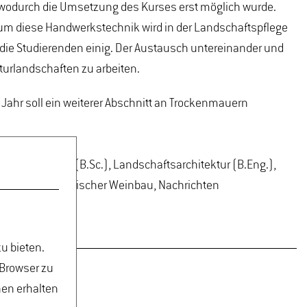
wodurch die Umsetzung des Kurses erst möglich wurde.
 um diese Handwerkstechnik wird in der Landschaftspflege
h die Studierenden einig. Der Austausch untereinander und
lturlandschaften zu arbeiten.
Jahr soll ein weiterer Abschnitt an Trockenmauern
.), Gartenbau (B.Sc.), Landschaftsarchitektur (B.Eng.),
iner und ökologischer Weinbau, Nachrichten
u bieten.
 Browser zu
nen erhalten