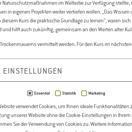
r Naturschutzmaßnahmen im Welterbe zur Verfügung stellte, 
en in eigenen Projekten weiter vertiefen wollen. „Das Wissen
in diesem Kurs die praktische Grundlage zu lernen“, waren sic
d und hilft auch zukünftig, gemeinsam an den Werten alter Ku
 Trockenmauerns vermittelt werden. Für den Kurs im nächsten 
E EINSTELLUNGEN
al Wine Business (B.Sc.), Internationale Weinwirtschaft (B.Sc
aturschutz, Landschaftsbau und Vegetationstechnik, Allgeme
Essential
Statistik
Marketing
ebsite verwendet Cookies, um Ihnen ideale Funktionalitäten z
ung unserer Website ohne die Cookie-Einstellungen in Ihrem
mmen Sie der Verwendung von Cookies zu. Weitere Informatio