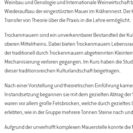
Weinbau und Oenologie und Internationale Weinwirtschaft bi
Wiederaufbau der eingestürzten Mauer im Krähennest. Der K
Transfer von Theorie über die Praxis in die Lehre ermöglicht.
Trockenmauern sind ein unverkennbarer Bestandteil der Ku
oberen Mittelrheins. Dabei bieten Trockenmauern Lebensraum
der traditionell durch Trockenmauern abgetrennten Kleinter
Mechanisierung verloren gegangen. Im Kurs haben die Studi
dieser traditionsreichen Kulturlandschaft beigetragen.
Nach einer Vorstellung und theoretischen Einführung kamen
Instandsetzung begannen sie mit dem gezielten Abtrag der 
waren vor allem große Felsbrocken, welche durch gezieltes 
erlebten, wie in der Gruppe mehrere Tonnen Steine nach und
Aufgrund der unverhofft komplexen Mauerstelle konnte die Ma