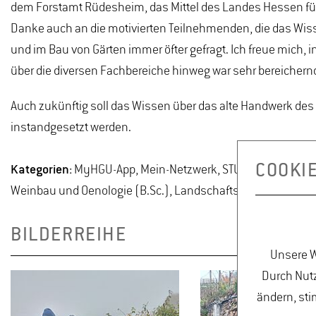
dem Forstamt Rüdesheim, das Mittel des Landes Hessen fü
Danke auch an die motivierten Teilnehmenden, die das Wiss
und im Bau von Gärten immer öfter gefragt. Ich freue mich, 
über die diversen Fachbereiche hinweg war sehr bereichern
Auch zukünftig soll das Wissen über das alte Handwerk des
instandgesetzt werden.
COOKI
Kategorien:
MyHGU-App, Mein-Netzwerk, STUDIUM, Internation
Weinbau und Oenologie (B.Sc.), Landschaftsplanung und N
BILDERREIHE
Unsere W
Durch Nutz
ändern, sti