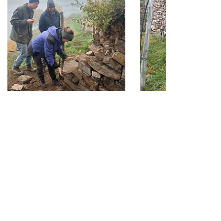
Kursleiter und Studierende in
Schaden an der Mauer 
Aktion beim Aufbau. Hier die
und Aufbau; Bildquelle
Reparatur einer kleineren Mauer
Pschorn
am ersten Tag; Bildquelle: Lara
Pschorn