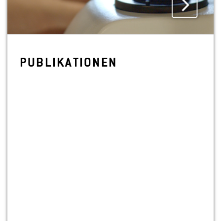
PU­BLI­KA­TIO­NEN