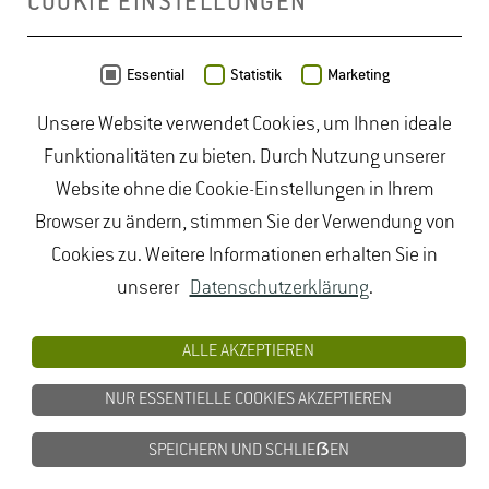
COOKIE EINSTELLUNGEN
Daten von
OpenStreetMap
- Veröffentlicht unter
ODbL
Essential
Statistik
Marketing
Unsere Website verwendet Cookies, um Ihnen ideale
duales Studium Gartenbau
|
Gartenbau Studium
|
Funktionalitäten zu bieten. Durch Nutzung unserer
Lebensmittelrecht Studium
|
Lebensmittelsicherheit
Website ohne die Cookie-Einstellungen in Ihrem
Studium
|
Naturschutz Studium
|
Oenologie
Browser zu ändern, stimmen Sie der Verwendung von
Studium
|
Studiengang Logistik
|
Studiengänge
Cookies zu. Weitere Informationen erhalten Sie in
Lebensmittel
|
Studiengänge Natur
|
Studiengänge
unserer
Datenschutzerklärung
.
Umweltschutz
|
Studium angewandte Biologie
|
Studium Hessen
|
Studium Landschaftsarchitektur
|
ALLE AKZEPTIEREN
Studium Lebensmittel
|
Studium
NUR ESSENTIELLE COOKIES AKZEPTIEREN
Lebensmittelsicherheit
|
Studium Logistik
|
Studium
Natur
|
Studium Naturschutz
|
Studium
SPEICHERN UND SCHLIEẞEN
Umweltschutz
|
Studium Wiesbaden
|