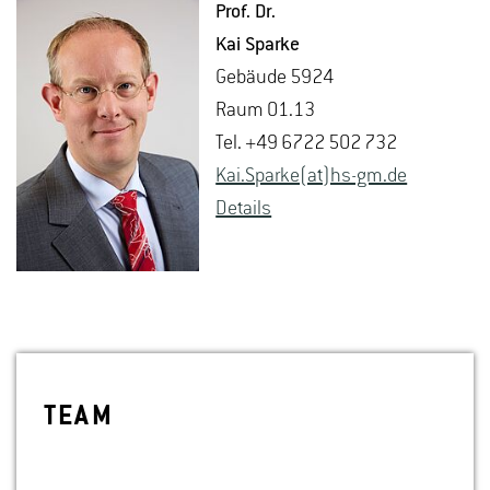
Prof. Dr.
Kai Spar­ke
Ge­bäu­de 5924
Raum 01.13
Tel. +49 6722 502 732
Kai.​Sparke(at)hs-​gm.​de
De­tails
TEAM