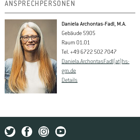
ANSPRECHPERSONEN
Da­nie­la Ar­chon­tas-Fadl
, M.A.
Ge­bäu­de 5905
Raum 01.01
Tel. +49 6722 502 7047
Da­nie­la.Ar­chon­tas­Fadl(at)hs-​
gm.​de
De­tails