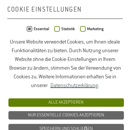
COOKIE EINSTELLUNGEN
Daten von
OpenStreetMap
- Veröffentlicht unter
ODbL
Essential
Statistik
Marketing
Unsere Website verwendet Cookies, um Ihnen ideale
duales Studium Gartenbau
|
Gartenbau Studium
|
Funktionalitäten zu bieten. Durch Nutzung unserer
Lebensmittelrecht Studium
|
Lebensmittelsicherheit
Website ohne die Cookie-Einstellungen in Ihrem
Studium
|
Naturschutz Studium
|
Oenologie
Browser zu ändern, stimmen Sie der Verwendung von
Studium
|
Studiengang Logistik
|
Studiengänge
Cookies zu. Weitere Informationen erhalten Sie in
Lebensmittel
|
Studiengänge Natur
|
Studiengänge
unserer
Datenschutzerklärung
.
Umweltschutz
|
Studium angewandte Biologie
|
Studium Hessen
|
Studium Landschaftsarchitektur
|
ALLE AKZEPTIEREN
Studium Lebensmittel
|
Studium
NUR ESSENTIELLE COOKIES AKZEPTIEREN
Lebensmittelsicherheit
|
Studium Logistik
|
Studium
Natur
|
Studium Naturschutz
|
Studium
SPEICHERN UND SCHLIEẞEN