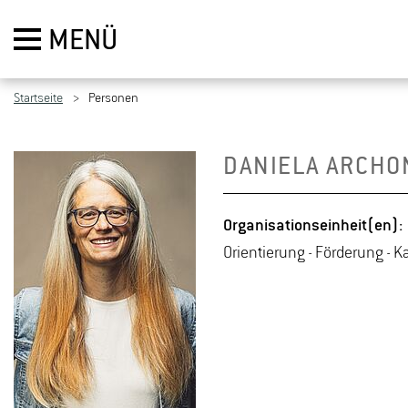
MENÜ
Startseite
Personen
DA­NIE­LA AR­CHO
Or­ga­ni­sa­ti­ons­ein­heit(en):
Ori­en­tie­rung - För­de­rung - Kar