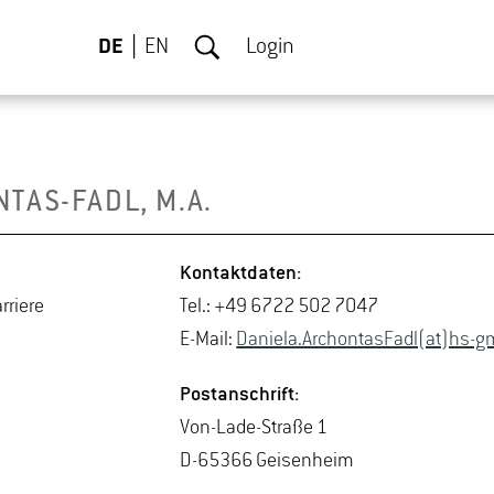
DE
EN
Login
N­TAS-FADL, M.A.
Kon­takt­da­ten:
­rie­re
Tel.: +49 6722 502 7047
E-Mail:
Da­nie­la.Ar­chon­tas­Fadl(at)hs-​g
Post­an­schrift:
Von-La­de-Stra­ße 1
D-65366 Gei­sen­heim