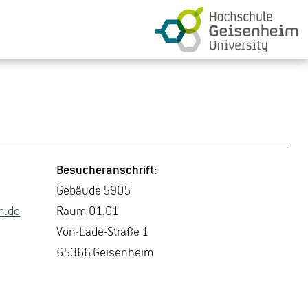
Be­su­cher­an­schrift:
Ge­bäu­de 5905
m.​de
Raum 01.01
Von-La­de-Stra­ße 1
65366 Gei­sen­heim