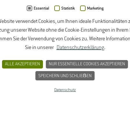
Essential
Statistik
Marketing
ebsite verwendet Cookies, um Ihnen ideale Funktionalitäten z
ung unserer Website ohne die Cookie-Einstellungen in Ihrem
mmen Sie der Verwendung von Cookies zu. Weitere Informatio
Sie in unserer
Datenschutzerklärung
.
EN UND -PARTNER
ALLE AKZEPTIEREN
NUR ESSENTIELLE COOKIES AKZEPTIEREN
STUNDENPLANUNG
SPEICHERN UND SCHLIEẞEN
Tho­mas Fran­ßen
, M.​Sc.
Datenschutz
Ge­bäu­de 5903
Raum 04
Tel. +49 6722 502 702
Tho­mas.Frans­sen(at)hs-​gm.​de