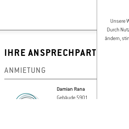
Unsere W
Durch Nutz
ändern, sti
IHRE ANSPRECHPARTNERINN
ANMIETUNG
Da­mi­an Rana
Ge­bäu­de 5901
Raum In­fo­point
Tel. +49 6722 502 305
Da­mi­an.Rana(at)hs-​gm.​de