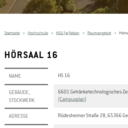
Startseite
Hochschule
HGU (er)leben
Raumangebot
Hörs
HÖRSAAL 16
HS 16
NAME
6601 Getränketechnologisches Zent
GEBÄUDE,
(Campusplan)
STOCKWERK
Rüdesheimer Straße 28, 65366 G
ADRESSE