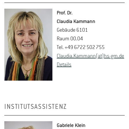
Prof. Dr.
Clau­dia Kam­mann
Ge­bäu­de 6101
Raum 00.04
Tel. +49 6722 502 755
Clau­dia.Kam­mann(at)hs-​gm.​de
De­tails
INSTITUTSASSISTENZ
Ga­brie­le Klein