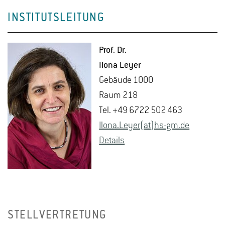
INSTITUTSLEITUNG
Prof. Dr.
Ilona Leyer
Ge­bäu­de 1000
Raum 218
Tel. +49 6722 502 463
Ilona.​Leyer(at)hs-​gm.​de
De­tails
STELLVERTRETUNG