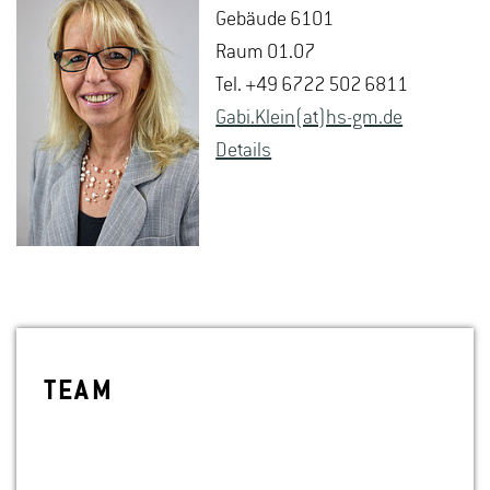
Ge­bäu­de 6101
Raum 01.07
Tel. +49 6722 502 6811
Gabi.​Klein(at)hs-​gm.​de
De­tails
TEAM