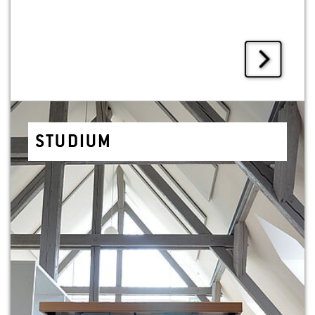
STU­DI­UM