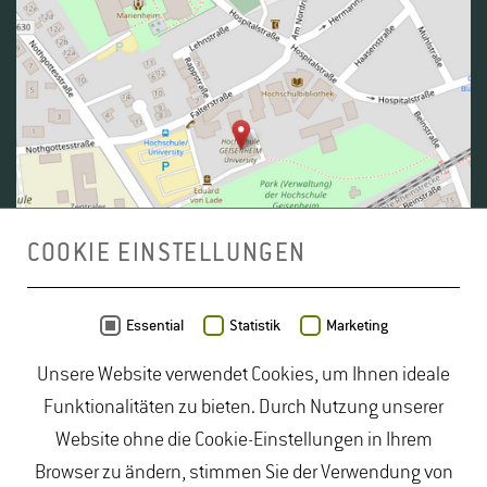
COOKIE EINSTELLUNGEN
Daten von
OpenStreetMap
- Veröffentlicht unter
ODbL
Essential
Statistik
Marketing
Unsere Website verwendet Cookies, um Ihnen ideale
duales Studium Gartenbau
|
Gartenbau Studium
|
Funktionalitäten zu bieten. Durch Nutzung unserer
Lebensmittelrecht Studium
|
Lebensmittelsicherheit
Website ohne die Cookie-Einstellungen in Ihrem
Studium
|
Naturschutz Studium
|
Oenologie
Browser zu ändern, stimmen Sie der Verwendung von