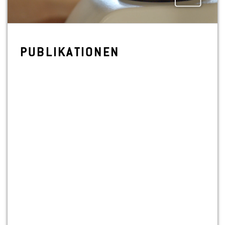
PU­BLI­KA­TIO­NEN