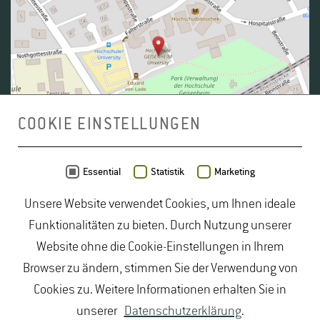
COOKIE EINSTELLUNGEN
Daten von
OpenStreetMap
- Veröffentlicht unter
ODbL
Essential
Statistik
Marketing
Unsere Website verwendet Cookies, um Ihnen ideale
duales Studium Gartenbau
|
Gartenbau Studium
|
Funktionalitäten zu bieten. Durch Nutzung unserer
Lebensmittelrecht Studium
|
Lebensmittelsicherheit
Website ohne die Cookie-Einstellungen in Ihrem
Studium
|
Naturschutz Studium
|
Oenologie
Browser zu ändern, stimmen Sie der Verwendung von
Studium
|
Studiengang Logistik
|
Studiengänge
Cookies zu. Weitere Informationen erhalten Sie in
Lebensmittel
|
Studiengänge Natur
|
Studiengänge
unserer
Datenschutzerklärung
.