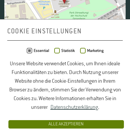
COOKIE EINSTELLUNGEN
Daten von
OpenStreetMap
- Veröffentlicht unter
ODbL
Essential
Statistik
Marketing
Unsere Website verwendet Cookies, um Ihnen ideale
duales Studium Gartenbau
|
Gartenbau Studium
|
Funktionalitäten zu bieten. Durch Nutzung unserer
Lebensmittelrecht Studium
|
Lebensmittelsicherheit
Website ohne die Cookie-Einstellungen in Ihrem
Studium
|
Naturschutz Studium
|
Oenologie
Browser zu ändern, stimmen Sie der Verwendung von
Studium
|
Studiengang Logistik
|
Studiengänge
Cookies zu. Weitere Informationen erhalten Sie in
Lebensmittel
|
Studiengänge Natur
|
Studiengänge
unserer
Datenschutzerklärung
.
Umweltschutz
|
Studium angewandte Biologie
|
Studium Hessen
|
Studium Landschaftsarchitektur
|
ALLE AKZEPTIEREN