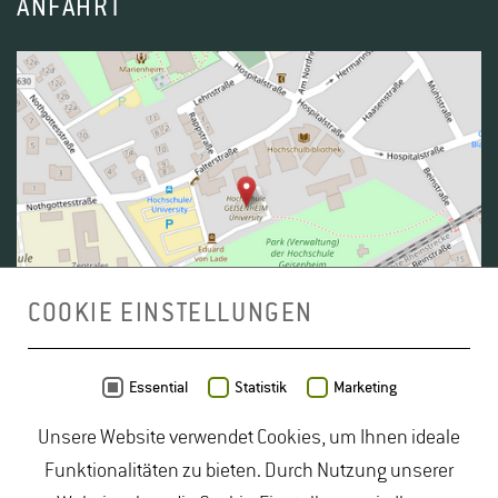
ANFAHRT
COOKIE EINSTELLUNGEN
Daten von
OpenStreetMap
- Veröffentlicht unter
ODbL
Essential
Statistik
Marketing
Unsere Website verwendet Cookies, um Ihnen ideale
duales Studium Gartenbau
|
Gartenbau Studium
|
Funktionalitäten zu bieten. Durch Nutzung unserer