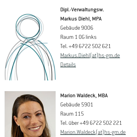
Dipl.-Ver­wal­tungsw.
Mar­kus Diehl
, MPA
Ge­bäu­de 9006
Raum 1 OG links
Tel. +49 6722 502 621
Mar­kus.Diehl(at)hs-​gm.​de
De­tails
Ma­ri­on Wal­deck
, MBA
Ge­bäu­de 5901
Raum 115
Tel. über +49 6722 502 221
Ma­ri­on.Wal­deck(at)hs-​gm.​de