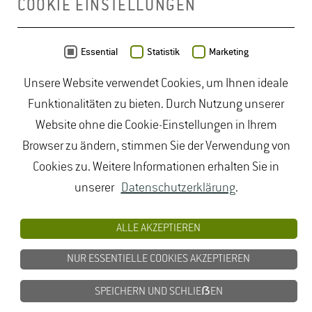
COOKIE EINSTELLUNGEN
Daten von
OpenStreetMap
- Veröffentlicht unter
ODbL
Essential
Statistik
Marketing
Unsere Website verwendet Cookies, um Ihnen ideale
duales Studium Gartenbau
|
Gartenbau Studium
|
Funktionalitäten zu bieten. Durch Nutzung unserer
Lebensmittelrecht Studium
|
Lebensmittelsicherheit
Website ohne die Cookie-Einstellungen in Ihrem
Studium
|
Naturschutz Studium
|
Oenologie
Browser zu ändern, stimmen Sie der Verwendung von
Studium
|
Studiengang Logistik
|
Studiengänge
Cookies zu. Weitere Informationen erhalten Sie in
Lebensmittel
|
Studiengänge Natur
|
Studiengänge
unserer
Datenschutzerklärung
.
Umweltschutz
|
Studium angewandte Biologie
|
Studium Hessen
|
Studium Landschaftsarchitektur
|
ALLE AKZEPTIEREN
Studium Lebensmittel
|
Studium
NUR ESSENTIELLE COOKIES AKZEPTIEREN
Lebensmittelsicherheit
|
Studium Logistik
|
Studium
Natur
|
Studium Naturschutz
|
Studium
SPEICHERN UND SCHLIEẞEN
Umweltschutz
|
Studium Wiesbaden
|