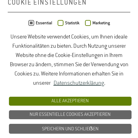
COOKIE EINSTELLUNGEN
Daten von
OpenStreetMap
- Veröffentlicht unter
ODbL
Essential
Statistik
Marketing
Unsere Website verwendet Cookies, um Ihnen ideale
duales Studium Gartenbau
|
Gartenbau Studium
|
Funktionalitäten zu bieten. Durch Nutzung unserer
Lebensmittelrecht Studium
|
Lebensmittelsicherheit
Website ohne die Cookie-Einstellungen in Ihrem
Studium
|
Naturschutz Studium
|
Oenologie
Browser zu ändern, stimmen Sie der Verwendung von
Studium
|
Studiengang Logistik
|
Studiengänge
Cookies zu. Weitere Informationen erhalten Sie in
Lebensmittel
|
Studiengänge Natur
|
Studiengänge
unserer
Datenschutzerklärung
.
Umweltschutz
|
Studium angewandte Biologie
|
Studium Hessen
|
Studium Landschaftsarchitektur
|
ALLE AKZEPTIEREN
Studium Lebensmittel
|
Studium
NUR ESSENTIELLE COOKIES AKZEPTIEREN
Lebensmittelsicherheit
|
Studium Logistik
|
Studium
Natur
|
Studium Naturschutz
|
Studium
SPEICHERN UND SCHLIEẞEN
Umweltschutz
|
Studium Wiesbaden
|