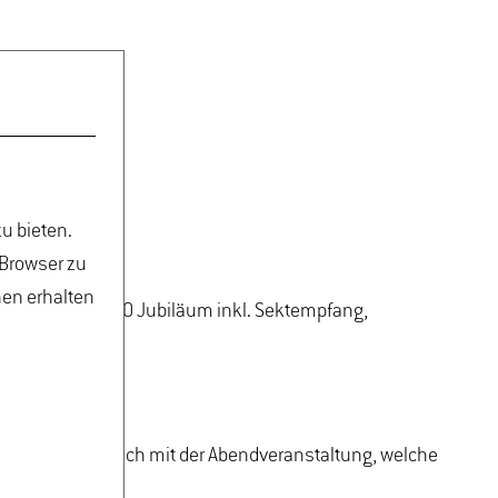
u bieten.
 Browser zu
nen erhalten
ther zum 70. BDO Jubiläum inkl. Sektempfang,
 Tickets zusätzlich mit der Abendveranstaltung, welche