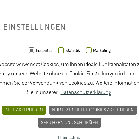
chnikum
E EINSTELLUNGEN
an inkl. Verkostung
kostung
Essential
Statistik
Marketing
ebsite verwendet Cookies, um Ihnen ideale Funktionalitäten z
ung unserer Website ohne die Cookie-Einstellungen in Ihrem
mmen Sie der Verwendung von Cookies zu. Weitere Informatio
r Kellerführung im Weingut Leitz, Geisenheim und come toge
Sie in unserer
Datenschutzerklärung
.
ALLE AKZEPTIEREN
NUR ESSENTIELLE COOKIES AKZEPTIEREN
w.oenologen.com
SPEICHERN UND SCHLIEẞEN
lichkeiten. Sie können Tickets für die Fachtagung buchen oder
msfeier, Sektempfang, Weinprobe und Stehbuffet beinhaltet.
Datenschutz