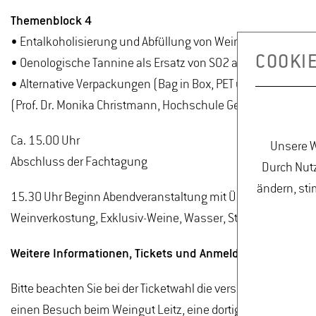
Themenblock 4
• Entalkoholisierung und Abfüllung von Wein im neuen Te
COOKI
• Oenologische Tannine als Ersatz von SO2 am Beispiel Esta
• Alternative Verpackungen (Bag in Box, PET uvm.) inkl. Ver
(Prof. Dr. Monika Christmann, Hochschule Geisenheim)
Ca. 15.00 Uhr
Unsere W
Abschluss der Fachtagung
Durch Nutz
ändern, sti
15.30 Uhr Beginn Abendveranstaltung mit Übergang zu eine
Weinverkostung, Exklusiv-Weine, Wasser, Stehbuffet.
Weitere Informationen, Tickets und Anmeldung unter:
ww
Bitte beachten Sie bei der Ticketwahl die verschiedenen Mög
einen Besuch beim Weingut Leitz, eine dortige BDO-Jubiläu