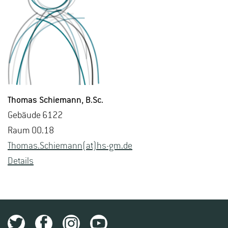
Tho­mas Schie­mann
, B.​Sc.
Ge­bäu­de 6122
Raum 00.18
Tho­mas.Schie­mann(at)hs-​gm.​de
De­tails