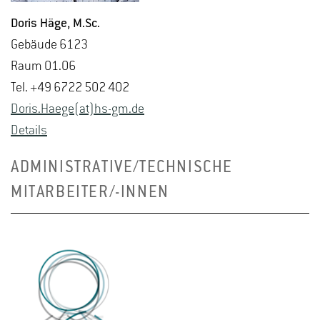
Doris Häge
, M.​Sc.
Ge­bäu­de 6123
Raum 01.06
Tel. +49 6722 502 402
Doris.​Haege(at)hs-​gm.​de
De­tails
ADMINISTRATIVE/TECHNISCHE
MITARBEITER/-INNEN