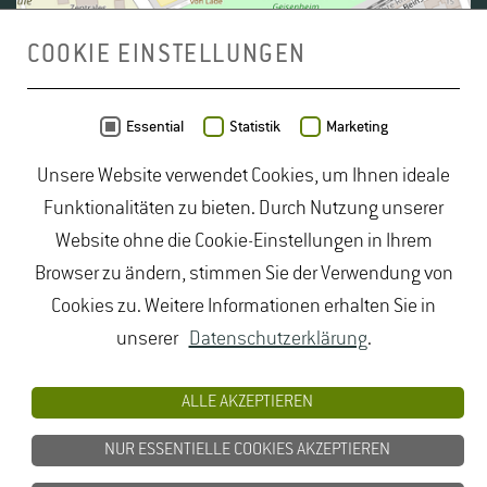
COOKIE EINSTELLUNGEN
Daten von
OpenStreetMap
- Veröffentlicht unter
ODbL
Essential
Statistik
Marketing
Unsere Website verwendet Cookies, um Ihnen ideale
duales Studium Gartenbau
|
Gartenbau Studium
|
Funktionalitäten zu bieten. Durch Nutzung unserer
Lebensmittelrecht Studium
|
Lebensmittelsicherheit
Website ohne die Cookie-Einstellungen in Ihrem
Studium
|
Naturschutz Studium
|
Oenologie
Browser zu ändern, stimmen Sie der Verwendung von
Studium
|
Studiengang Logistik
|
Studiengänge
Cookies zu. Weitere Informationen erhalten Sie in
Lebensmittel
|
Studiengänge Natur
|
Studiengänge
unserer
Datenschutzerklärung
.
Umweltschutz
|
Studium angewandte Biologie
|
Studium Hessen
|
Studium Landschaftsarchitektur
|
ALLE AKZEPTIEREN
Studium Lebensmittel
|
Studium
NUR ESSENTIELLE COOKIES AKZEPTIEREN
Lebensmittelsicherheit
|
Studium Logistik
|
Studium