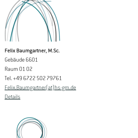
Felix Baum­gart­ner
, M.​Sc.
Ge­bäu­de 6601
Raum 01 02
Tel. +49 6722 502 79761
Felix.​Baumgart­ner(at)hs-​gm.​de
De­tails