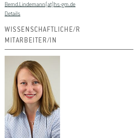
Bernd.​Lindemann(at)hs-​gm.​de
De­tails
WISSENSCHAFTLICHE/R
MITARBEITER/IN