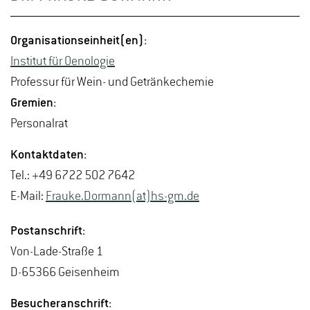
Or­ga­ni­sa­ti­ons­ein­heit(en):
In­sti­tut für Oe­no­lo­gie
Pro­fes­sur für Wein- und Ge­tränke­che­mie
Gre­mi­en:
Per­so­nal­rat
Kon­takt­da­ten:
Tel.: +49 6722 502 7642
E-Mail:
Frau­ke.Dor­mann(at)hs-​gm.​de
Post­an­schrift:
Von-La­de-Stra­ße 1
D-65366 Gei­sen­heim
Be­su­cher­an­schrift: