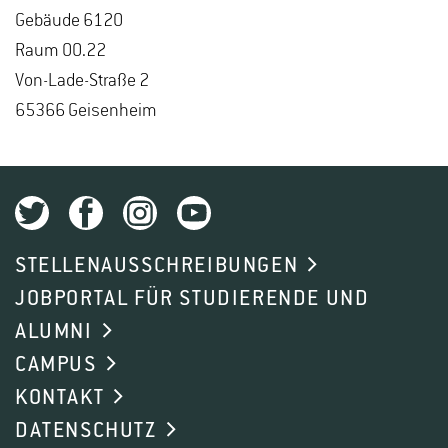
Ge­bäu­de 6120
Raum 00.22
Von-La­de-Stra­ße 2
65366 Gei­sen­heim
STELLENAUSSCHREIBUNGEN
JOBPORTAL FÜR STUDIERENDE UND
ALUMNI
CAMPUS
KONTAKT
DATENSCHUTZ