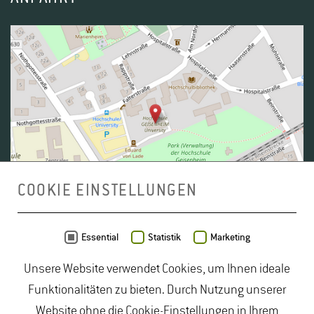
COOKIE EINSTELLUNGEN
Daten von
OpenStreetMap
- Veröffentlicht unter
ODbL
Essential
Statistik
Marketing
Unsere Website verwendet Cookies, um Ihnen ideale
duales Studium Gartenbau
|
Gartenbau Studium
|
Funktionalitäten zu bieten. Durch Nutzung unserer
Lebensmittelrecht Studium
|
Lebensmittelsicherheit
Website ohne die Cookie-Einstellungen in Ihrem