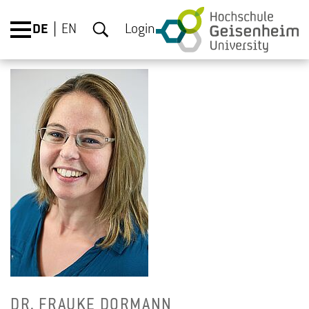
DE
EN
Login
DR. FRAU­KE DOR­MANN