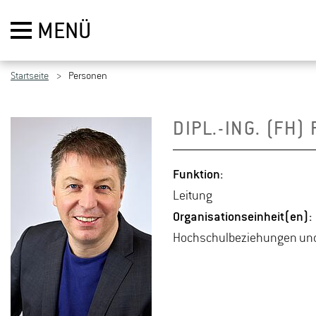
MENÜ
Startseite
Personen
DIPL.-ING. (FH) 
Funk­ti­on:
Lei­tung
Or­ga­ni­sa­ti­ons­ein­heit(en):
Hoch­schul­be­zie­hun­gen und