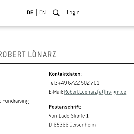
DE
EN
Login
RO­BERT LÖ­N­ARZ
Kon­takt­da­ten:
Tel.: +49 6722 502 701
E-Mail:
Ro­bert.Lo­en­arz(at)hs-​gm.​de
 Fund­rai­sing
Post­an­schrift:
Von-La­de-Stra­ße 1
D-65366 Gei­sen­heim