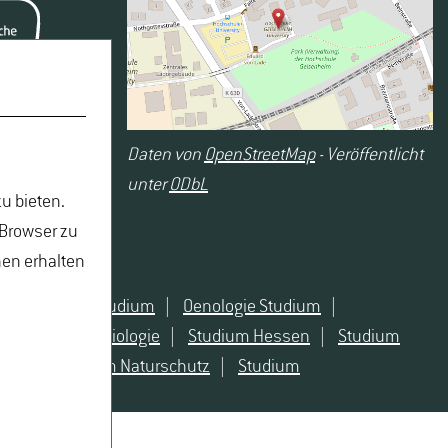
it 2008 als Präsident der VEG – Geisenheim Alumni
ur der Zeitschrift „Der Oenologe“, Präsident der
of European national football teams of winemakers e.V.
Daten von
OpenStreetMap
- Veröffentlicht
unter
ODbL
u bieten.
 Browser zu
nen erhalten
Naturschutz Studium
|
Oenologie Studium
|
 angewandte Biologie
|
Studium Hessen
|
Studium
atur
|
Studium Naturschutz
|
Studium