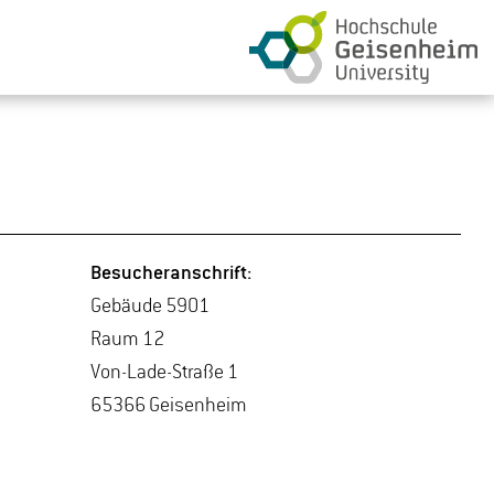
Be­su­cher­an­schrift:
Ge­bäu­de 5901
Raum 12
Von-La­de-Stra­ße 1
65366 Gei­sen­heim