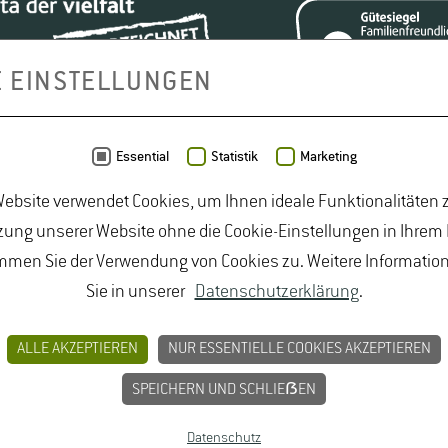
senheim ehrenamtlich tätig. Zunächst als Geschäftsführer, se
ize-Präsident des Bundes Deutscher Oenologen e.V., Chefredakte
LF (WEINELF Deutschland e.V.), Präsident der UENFW - Union 
E EINSTELLUNGEN
tur e.V.
mbH und war einige Jahre deren Geschäftsführer.
Essential
Statistik
Marketing
ebsite verwendet Cookies, um Ihnen ideale Funktionalitäten z
ung unserer Website ohne die Cookie-Einstellungen in Ihrem
mmen Sie der Verwendung von Cookies zu. Weitere Informatio
Sie in unserer
Datenschutzerklärung
.
smittelrecht Studium
|
Lebensmittelsicherheit Studium
|
udiengänge Natur
|
Studiengänge Umweltschutz
|
Studium
ALLE AKZEPTIEREN
NUR ESSENTIELLE COOKIES AKZEPTIEREN
um Lebensmittelsicherheit
|
Studium Logistik
|
Studium N
SPEICHERN UND SCHLIEẞEN
Datenschutz