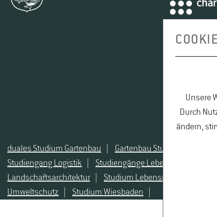
Seit 1998 ist er für die Alumniarbeit auf dem Campus Gei
Association e.V. , mit aktuell 3.050 Mitgliedern. Er ist V
Deutschen Fußballnationalmannschaft der Winzer – WEINE
COOKI
und 2. Vorsitzender des Vereins zur Förderung der Weinkul
Er iniitierte 2008 die Gründung der Campus Geisenheim G
Unsere W
Durch Nutz
ändern, sti
duales Studium Gartenbau
|
Gartenbau Studium
|
Leben
Studiengang Logistik
|
Studiengänge Lebensmittel
|
St
Landschaftsarchitektur
|
Studium Lebensmittel
|
Studi
Umweltschutz
|
Studium Wiesbaden
|