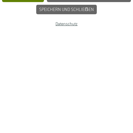
SPEICHERN UND SCHLIEẞEN
Datenschutz
smittelrecht Studium
|
Lebensmittelsicherheit Studium
|
udiengänge Natur
|
Studiengänge Umweltschutz
|
Studium