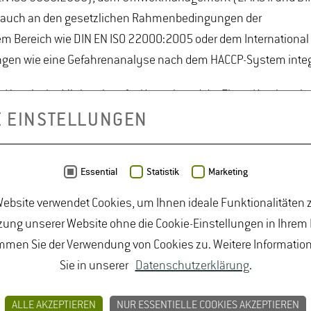
 auch an den gesetzlichen Rahmenbedingungen der
em Bereich wie DIN EN ISO 22000:2005 oder dem International
ungen wie eine Gefahrenanalyse nach dem HACCP-System integr
as Hessische Ministerium für Umwelt und der Firma Katalyse in
d dem hessischen Weinbauamt ein Leitfaden für den Weinba
E EINSTELLUNGEN
hen ist (
www.umweltallianz.de
).
Essential
Statistik
Marketing
ebsite verwendet Cookies, um Ihnen ideale Funktionalitäten z
BUNGEN
JOBPORTAL FÜR STUDIERENDE U
ung unserer Website ohne die Cookie-Einstellungen in Ihrem
MPRESSUM
mmen Sie der Verwendung von Cookies zu. Weitere Informatio
Sie in unserer
Datenschutzerklärung
.
ALLE AKZEPTIEREN
NUR ESSENTIELLE COOKIES AKZEPTIEREN