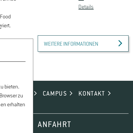
De­tails
 Food
iert.
WEITERE INFORMATIONEN
u
u bieten.
ND ALUMNI
CAMPUS
KONTAKT
 Browser zu
nen erhalten
ANFAHRT