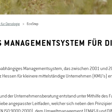
t für Oenologie
EcoStep
ES MANAGEMENTSYSTEM FÜR D
chenunabhängiges Managementsystem, das zwischen 2001 und 2
 Hessen für kleinere mittelständige Unternehmen (KMU’s) en
 und der Unternehmensberatung entstand unter Mithilfe des 
riebe angepasster Leitfaden, welcher sich neben den Prinzipie
N ISO 9000:2000), dem Umweltmanagement (EMAS II und DIN