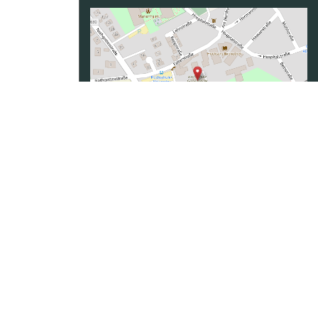
Daten von
OpenStreetMap
- Veröffentlicht
unter
ODbL
Naturschutz Studium
|
Oenologie Studium
|
 angewandte Biologie
|
Studium Hessen
|
Studium