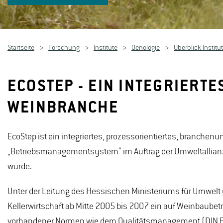
Startseite
Forschung
Institute
Oenologie
Überblick Institu
ECOSTEP - EIN INTEGRIERT
WEINBRANCHE
EcoStep ist ein integriertes, prozessorientiertes, bran
„Betriebsmanagementsystem“ im Auftrag der Umweltallianz
wurde.
Unter der Leitung des Hessischen Ministeriums für Umwelt
Kellerwirtschaft ab Mitte 2005 bis 2007 ein auf Weinbaubet
vorhandener Normen wie dem Qualitätsmanagement (DIN E