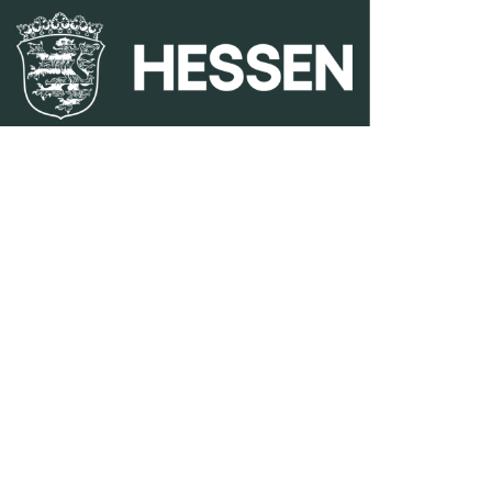
duales Studium Gartenbau
|
Gartenbau Studium
|
Leben
Studiengang Logistik
|
Studiengänge Lebensmittel
|
St