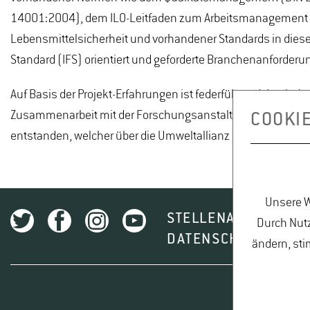
14001:2004), dem ILO-Leitfaden zum Arbeitsmanagement
Lebensmittelsicherheit und vorhandener Standards in dies
Standard (IFS) orientiert und geforderte Branchenanforder
Auf Basis der Projekt-Erfahrungen ist federführend durch d
Zusammenarbeit mit der Forschungsanstalt Geisenheim un
COOKI
entstanden, welcher über die Umweltallianz Hessen zu bezie
Unsere W
STELLENAUSSCHREI
Durch Nutz
DATENSCHUTZ
I
ändern, sti