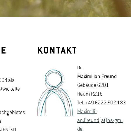
IE
KONTAKT
Dr.
Ma­xi­mi­li­an Freund
004 als
Ge­bäu­de 6201
twickelte
Raum R218
Tel. +49 6722 502 183
Ma­xi­mi­li­
Fachgebietes
an.Freund(at)hs-​gm.​
n
de
 EN ISO