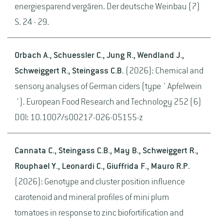
energiesparend vergären. Der deutsche Weinbau (7)
S. 24 - 29.
Orbach A., Schuessler C., Jung R., Wendland J.,
Schweiggert R., Steingass C.B.
(2026): Chemical and
sensory analyses of German ciders (type `Apfelwein
´). European Food Research and Technology 252 (6)
DOI: 10.1007/s00217-026-05155-z
Cannata C., Steingass C.B., May B., Schweiggert R.,
Rouphael Y., Leonardi C., Giuffrida F., Mauro R.P.
(2026): Genotype and cluster position influence
carotenoid and mineral profiles of mini plum
tomatoes in response to zinc biofortification and