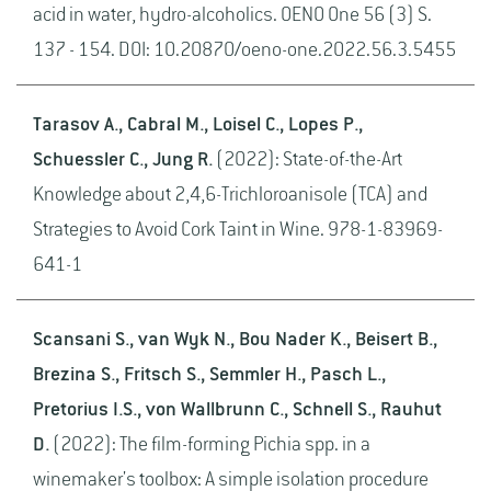
acid in water, hydro-alcoholics. OENO One 56 (3) S.
137 - 154. DOI: 10.20870/oeno-one.2022.56.3.5455
Tarasov A., Cabral M., Loisel C., Lopes P.,
Schuessler C., Jung R.
(2022): State-of-the-Art
Knowledge about 2,4,6-Trichloroanisole (TCA) and
Strategies to Avoid Cork Taint in Wine. 978-1-83969-
641-1
Scansani S., van Wyk N., Bou Nader K., Beisert B.,
Brezina S., Fritsch S., Semmler H., Pasch L.,
Pretorius I.S., von Wallbrunn C., Schnell S., Rauhut
D.
(2022): The film-forming Pichia spp. in a
winemaker's toolbox: A simple isolation procedure