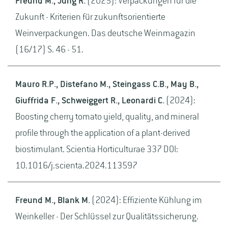
Freund M., Jung R.
(2025): Verpackungen für die
Zukunft - Kriterien für zukunftsorientierte
Weinverpackungen. Das deutsche Weinmagazin
(16/17) S. 46 - 51.
Mauro R.P., Distefano M., Steingass C.B., May B.,
Giuffrida F., Schweiggert R., Leonardi C.
(2024):
Boosting cherry tomato yield, quality, and mineral
profile through the application of a plant-derived
biostimulant. Scientia Horticulturae 337 DOI:
10.1016/j.scienta.2024.113597
Freund M., Blank M.
(2024): Effiziente Kühlung im
Weinkeller - Der Schlüssel zur Qualitätssicherung.