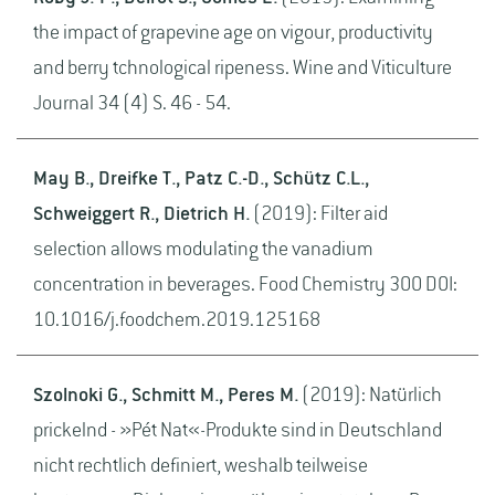
the impact of grapevine age on vigour, productivity
and berry tchnological ripeness. Wine and Viticulture
Journal 34 (4) S. 46 - 54.
May B., Dreifke T., Patz C.-D., Schütz C.L.,
Schweiggert R., Dietrich H.
(2019): Filter aid
selection allows modulating the vanadium
concentration in beverages. Food Chemistry 300 DOI:
10.1016/j.foodchem.2019.125168
Szolnoki G., Schmitt M., Peres M.
(2019): Natürlich
prickelnd - »Pét Nat«-Produkte sind in Deutschland
nicht rechtlich definiert, weshalb teilweise