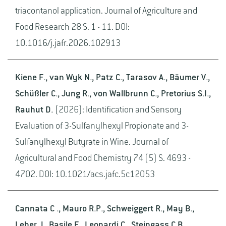
triacontanol application. Journal of Agriculture and
Food Research 28 S. 1 - 11. DOI:
10.1016/j.jafr.2026.102913
Kiene F., van Wyk N., Patz C., Tarasov A., Bäumer V.,
Schüßler C., Jung R., von Wallbrunn C., Pretorius S.I.,
Rauhut D.
(2026): Identification and Sensory
Evaluation of 3-Sulfanylhexyl Propionate and 3-
Sulfanylhexyl Butyrate in Wine. Journal of
Agricultural and Food Chemistry 74 (5) S. 4693 -
4702. DOI: 10.1021/acs.jafc.5c12053
Cannata C ., Mauro R.P., Schweiggert R., May B.,
Leber J., Basile F., Leonardi C., Steingass C.B.