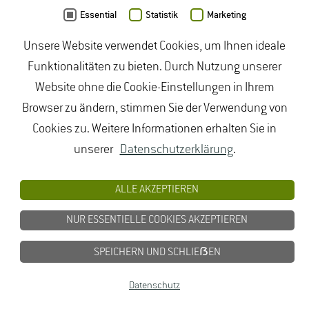
Essential
Statistik
Marketing
10.3390/fermentation4020042
Unsere Website verwendet Cookies, um Ihnen ideale
Funktionalitäten zu bieten. Durch Nutzung unserer
Wagenitz J., Pfeifer W., Jung R.
(2018):
Website ohne die Cookie-Einstellungen in Ihrem
Flaschenwein - kühlen, aber wie?. Das deutsche
Browser zu ändern, stimmen Sie der Verwendung von
Weinmagazin (11) S. 30 - 33.
Cookies zu. Weitere Informationen erhalten Sie in
unserer
Datenschutzerklärung
.
Schmitt M., Wagner P.
(2018): Natürlich prickelnd?.
Der deutsche Weinbau (15) S. 22 - 25.
ALLE AKZEPTIEREN
NUR ESSENTIELLE COOKIES AKZEPTIEREN
Tarasov A., Rauhut D., Jung R.
(2017): 'Cork taint'
responsible compounds. Determination of
SPEICHERN UND SCHLIEẞEN
haloanisoles and halophenols in cork matrix: A
Datenschutz
review. Talanta 175 S. 82 - 92. DOI: