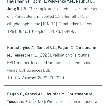
Hausmann H., Zorn H., Volovenko Y.M., Rauhut D.,
Jung R.
(2023): Simple and cost-effective synthesis
of 5,7,8-deuterium-labelled 1,1,6-trimethyl-1,2-
dihydronaphtalene (TDN-D3). Tetrahedron Letters
128 DOI: 10.1016/j.tetlet.2023.154692.
Karastergiou A., Gancel A.L., Payan C., Christmann
M., Teissedre P.L.
(2023): Validation of a routine
HPLC method for added fumaric acid determination in
wines. EDP Sciences DOI:
10.1051/bioconf/20235602030
Payan C., Gancel A.L., Jourdes M., Christmann M.,
Teissedre P.L.
(2023): Wine acidification methods: a