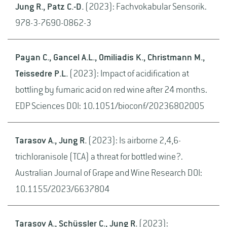
Jung R., Patz C.-D.
(2023): Fachvokabular Sensorik.
978-3-7690-0862-3
Payan C., Gancel A.L., Omiliadis K., Christmann M.,
Teissedre P.L.
(2023): Impact of acidification at
bottling by fumaric acid on red wine after 24 months.
EDP Sciences DOI: 10.1051/bioconf/20236802005
Tarasov A., Jung R.
(2023): Is airborne 2,4,6-
trichloranisole (TCA) a threat for bottled wine?.
Australian Journal of Grape and Wine Research DOI:
10.1155/2023/6637804
Tarasov A., Schüssler C., Jung R.
(2023):