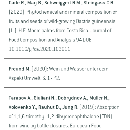
Carle R., May B., Schweiggert R.M., Steingass C.B.
(2020): Phytochemical and mineral composition of
fruits and seeds of wild-growing Bactris guineensis
(L.). H.E. Moore palms from Costa Rica. Journal of
Food Composition and Analysis 94 DOI:
10.1016/j.jfca.2020.103611
Freund M.
(2020): Wein und Wasser unter dem
Aspekt Umwelt. S. 1 - 72.
Tarasov A., Giuliani N., Dobrydnev A., Müller N.,
Volovenko Y., Rauhut D., Jung R.
(2019): Absorption
of 1,1,6-trimethyl-1,2-dihydronaphthalene (TDN)
from wine by bottle closures. European Food