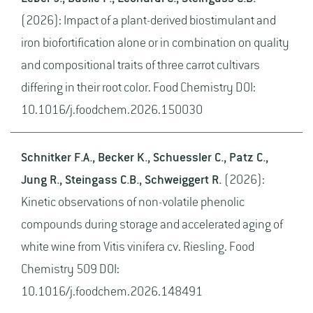
(2026): Impact of a plant-derived biostimulant and
iron biofortification alone or in combination on quality
and compositional traits of three carrot cultivars
differing in their root color. Food Chemistry DOI:
10.1016/j.foodchem.2026.150030
Schnitker F.A., Becker K., Schuessler C., Patz C.,
Jung R., Steingass C.B., Schweiggert R.
(2026):
Kinetic observations of non-volatile phenolic
compounds during storage and accelerated aging of
white wine from Vitis vinifera cv. Riesling. Food
Chemistry 509 DOI:
10.1016/j.foodchem.2026.148491