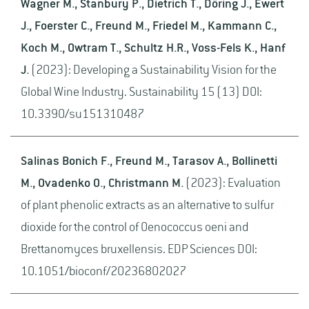
Wagner M., Stanbury P., Dietrich T., Döring J., Ewert
J., Foerster C., Freund M., Friedel M., Kammann C.,
Koch M., Owtram T., Schultz H.R., Voss-Fels K., Hanf
J.
(2023): Developing a Sustainability Vision for the
Global Wine Industry. Sustainability 15 (13) DOI:
10.3390/su151310487
Salinas Bonich F., Freund M., Tarasov A., Bollinetti
M., Ovadenko O., Christmann M.
(2023): Evaluation
of plant phenolic extracts as an alternative to sulfur
dioxide for the control of Oenococcus oeni and
Brettanomyces bruxellensis. EDP Sciences DOI:
10.1051/bioconf/20236802027