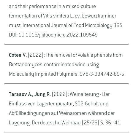
and their performance in a mixed-culture
fermentation of Vitis vinifera L. cv. Gewurztraminer
must. International Journal of Food Microbiology 365
DOI: 10.1016/j.ijfoodmicro.2022.109549
Cotea V.
(2022): The removal of volatile phenols from
Brettanomyces-contaminated wine using
Molecularly Imprinted Polymers. 978-3-934742-89-5
Tarasov A., Jung R.
(2022): Weinalterung - Der
Einfluss von Lagertemperatur, SO2-Gehalt und
Abfüllbedingungen auf Weinaromen während der
Lagerung. Der deutsche Weinbau (25/26) S. 36 - 41.