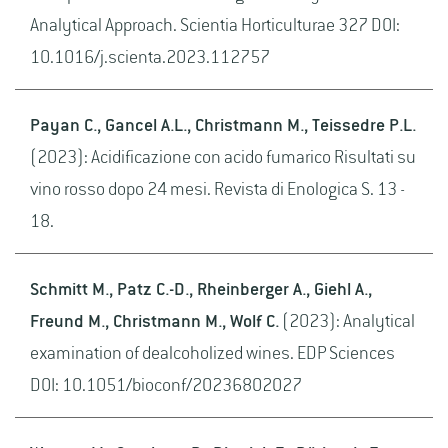
Analytical Approach. Scientia Horticulturae 327 DOI:
10.1016/j.scienta.2023.112757
Payan C., Gancel A.L., Christmann M., Teissedre P.L.
(2023): Acidificazione con acido fumarico Risultati su
vino rosso dopo 24 mesi. Revista di Enologica S. 13 -
18.
Schmitt M., Patz C.-D., Rheinberger A., Giehl A.,
Freund M., Christmann M., Wolf C.
(2023): Analytical
examination of dealcoholized wines. EDP Sciences
DOI: 10.1051/bioconf/20236802027