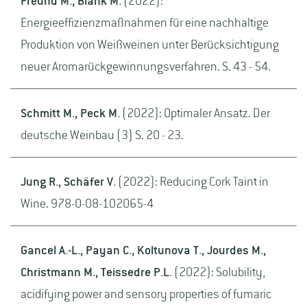
Freund M., Blank M.
(2022):
Energieeffizienzmaßnahmen für eine nachhaltige
Produktion von Weißweinen unter Berücksichtigung
neuer Aromarückgewinnungsverfahren. S. 43 - 54.
Schmitt M., Peck M.
(2022): Optimaler Ansatz. Der
deutsche Weinbau (3) S. 20 - 23.
Jung R., Schäfer V.
(2022): Reducing Cork Taint in
Wine. 978-0-08-102065-4
Gancel A.-L., Payan C., Koltunova T., Jourdes M.,
Christmann M., Teissedre P.L.
(2022): Solubility,
acidifying power and sensory properties of fumaric