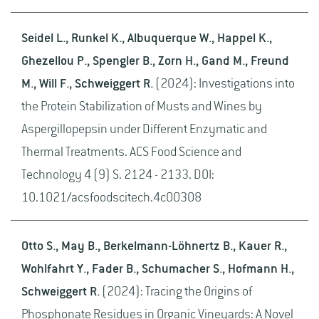
Seidel L., Runkel K., Albuquerque W., Happel K.,
Ghezellou P., Spengler B., Zorn H., Gand M., Freund
M., Will F., Schweiggert R.
(2024): Investigations into
the Protein Stabilization of Musts and Wines by
Aspergillopepsin under Different Enzymatic and
Thermal Treatments. ACS Food Science and
Technology 4 (9) S. 2124 - 2133. DOI:
10.1021/acsfoodscitech.4c00308
Otto S., May B., Berkelmann-Löhnertz B., Kauer R.,
Wohlfahrt Y., Fader B., Schumacher S., Hofmann H.,
Schweiggert R.
(2024): Tracing the Origins of
Phosphonate Residues in Organic Vineyards: A Novel