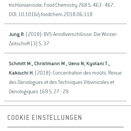
trichloroanisole. Food Chemistry 268 S. 463 - 467.
DOI: 10.1016/j.foodchem.2018.06.118
Jung R.
(2018): BVS-Anrollverschlüsse. Die Winzer-
Zeitschrift (3) S. 37
Schmitt M., Christmann M., Ueno N, Kyotani T.,
Kakiuchi H.
(2018): Concentration des moûts. Revue
des Oenologues et des Techniques Vitivinicoles et
Oenologiques 169 S. 27 - 29.
Schmidt D.M., Freund M., Velten K.
(2018): End-User
COOKIE EINSTELLUNGEN
Software for Efficient Sensor Placement in Jacketed
Wine Tanks. Fermentation 4 (2) DOI: