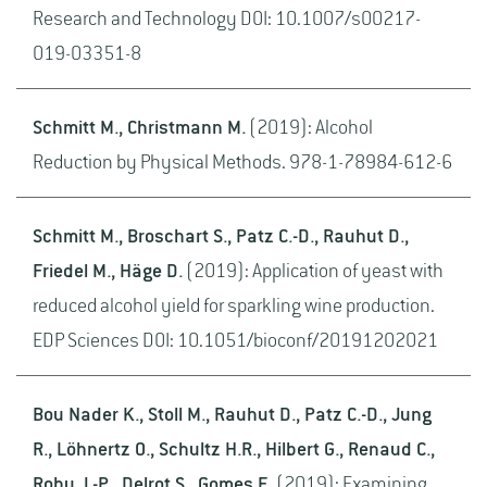
Research and Technology DOI: 10.1007/s00217-
019-03351-8
Schmitt M., Christmann M.
(2019): Alcohol
Reduction by Physical Methods. 978-1-78984-612-6
Schmitt M., Broschart S., Patz C.-D., Rauhut D.,
Friedel M., Häge D.
(2019): Application of yeast with
reduced alcohol yield for sparkling wine production.
EDP Sciences DOI: 10.1051/bioconf/20191202021
Bou Nader K., Stoll M., Rauhut D., Patz C.-D., Jung
R., Löhnertz O., Schultz H.R., Hilbert G., Renaud C.,
Roby J.-P., Delrot S., Gomes E.
(2019): Examining