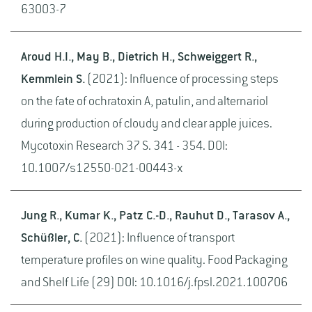
63003-7
Aroud H.I., May B., Dietrich H., Schweiggert R.,
Kemmlein S.
(2021): Influence of processing steps
on the fate of ochratoxin A, patulin, and alternariol
during production of cloudy and clear apple juices.
Mycotoxin Research 37 S. 341 - 354. DOI:
10.1007/s12550-021-00443-x
Jung R., Kumar K., Patz C.-D., Rauhut D., Tarasov A.,
Schüßler, C.
(2021): Influence of transport
temperature profiles on wine quality. Food Packaging
and Shelf Life (29) DOI: 10.1016/j.fpsl.2021.100706