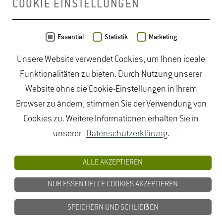
COOKIE EINSTELLUNGEN
Daten von
OpenStreetMap
- Veröffentlicht unter
ODbL
Essential
Statistik
Marketing
Unsere Website verwendet Cookies, um Ihnen ideale
duales Studium Gartenbau
|
Gartenbau Studium
|
Funktionalitäten zu bieten. Durch Nutzung unserer
Lebensmittelrecht Studium
|
Lebensmittelsicherheit
Website ohne die Cookie-Einstellungen in Ihrem
Studium
|
Naturschutz Studium
|
Oenologie
Browser zu ändern, stimmen Sie der Verwendung von
Studium
|
Studiengang Logistik
|
Studiengänge
Cookies zu. Weitere Informationen erhalten Sie in
Lebensmittel
|
Studiengänge Natur
|
Studiengänge
unserer
Datenschutzerklärung
.
Umweltschutz
|
Studium angewandte Biologie
|
Studium Hessen
|
Studium Landschaftsarchitektur
|
ALLE AKZEPTIEREN
Studium Lebensmittel
|
Studium
NUR ESSENTIELLE COOKIES AKZEPTIEREN
Lebensmittelsicherheit
|
Studium Logistik
|
Studium
Natur
|
Studium Naturschutz
|
Studium
SPEICHERN UND SCHLIEẞEN
Umweltschutz
|
Studium Wiesbaden
|