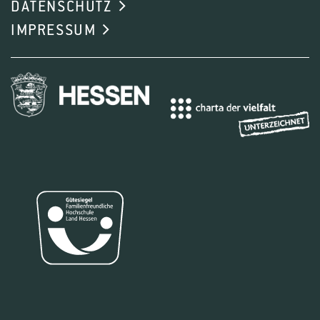
DATENSCHUTZ
Friedel M., Scheidweiler M., Stoll M., Hofmann
IMPRESSUM
M., Kauer R.
(2026): Overcoming yield gaps in
organic and biodynamic viticulture: insights from
an 18-year field trial. Agronomy for Sustainable
Development 46 DOI: 10.1007/s13593-025-
01079-2
Steng K., Döring J.
(2025): Final Project Archive
of the INBIODYN Trial (2006–2023): A Long-Term
Comparison of Organic, Biodynamic, and
Integrated Vineyard Management. Zenodo DOI:
10.5281/ZENODO.15478630
Fichtl L., Steng K., Friedel M.
(2025): Rootstock