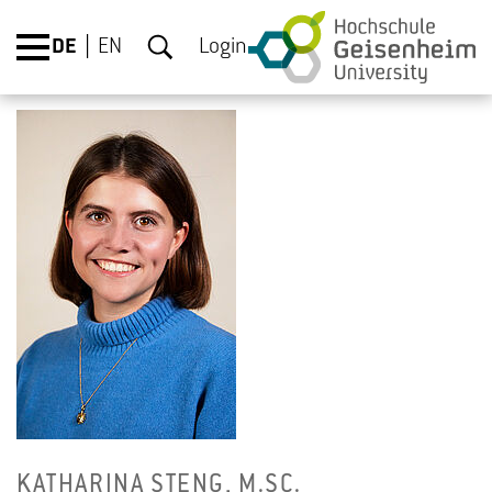
DE
EN
Login
KA­THA­RI­NA STENG, M.​SC.