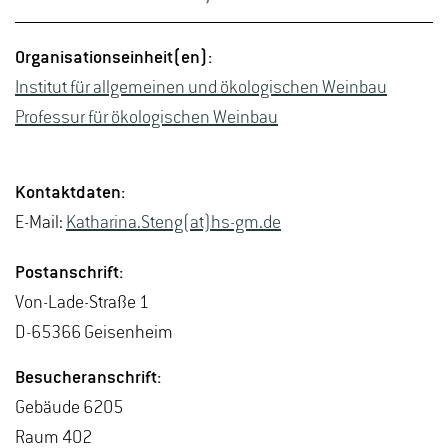
Or­ga­ni­sa­ti­ons­ein­heit(en):
In­sti­tut für all­ge­mei­nen und öko­lo­gi­schen Wein­bau
Pro­fes­sur für öko­lo­gi­schen Wein­bau
Kon­takt­da­ten:
E-Mail:
Ka­tha­ri­na.Steng(at)hs-​gm.​de
Post­an­schrift:
Von-La­de-Stra­ße 1
D-65366 Gei­sen­heim
Be­su­cher­an­schrift:
Ge­bäu­de 6205
Raum 402