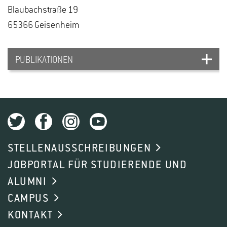
Blau­bach­stra­ße 19
65366 Gei­sen­heim
PUBLIKATIONEN
Steng K., Fichtl L., Athmann M., Gattinger A.,
Döring J.
(2026): Long-term vineyard
management systems shape soil moisture
STELLENAUSSCHREIBUNGEN
dynamics, nitrogen cycling, and grapevine root
JOBPORTAL FÜR STUDIERENDE UND
distribution. European Journal of Agronomy 180
ALUMNI
DOI: https://doi.org/10.1016/j.eja.2026.128201
CAMPUS
KONTAKT
Döring J., Steng K., Wohlfahrt Y., Meißner G.,