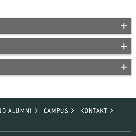
 <i>Batkoa</i> sp. Against <i>Dalbulus maidis</i>.
AGAINST HORTICULTURAL
d application of a new entomophthoralean fungus for
ND ALUMNI
CAMPUS
KONTAKT