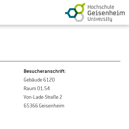
Be­su­cher­an­schrift:
Ge­bäu­de 6120
Raum 01.54
Von-La­de-Stra­ße 2
65366 Gei­sen­heim