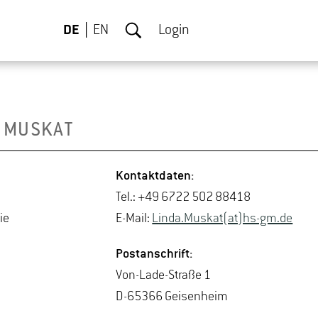
DE
EN
Login
 MUS­KAT
Kon­takt­da­ten:
Tel.: +49 6722 502 88418
gie
E-Mail:
Linda.​Muskat(at)hs-​gm.​de
Post­an­schrift:
Von-La­de-Stra­ße 1
D-65366 Gei­sen­heim