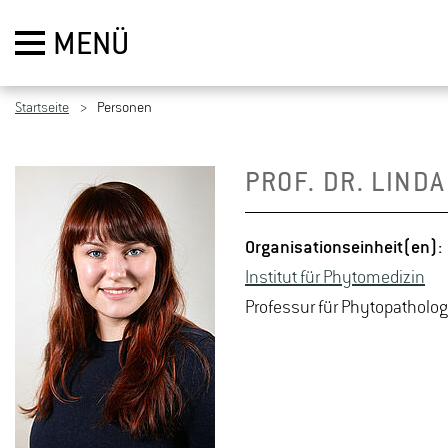
MENÜ
Startseite
Personen
PROF. DR. LINDA
Or­ga­ni­sa­ti­ons­ein­heit(en):
In­sti­tut für Phy­to­m­edi­zin
Pro­fes­sur für Phy­topa­tho­lo­