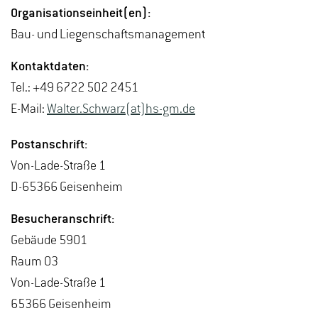
Or­ga­ni­sa­ti­ons­ein­heit(en):
Bau- und Lie­gen­schafts­ma­nage­ment
Kon­takt­da­ten:
Tel.: +49 6722 502 2451
E-Mail:
Wal­ter.Schwarz(at)hs-​gm.​de
Post­an­schrift:
Von-La­de-Stra­ße 1
D-65366 Gei­sen­heim
Be­su­cher­an­schrift:
Ge­bäu­de 5901
Raum 03
Von-La­de-Stra­ße 1
65366 Gei­sen­heim