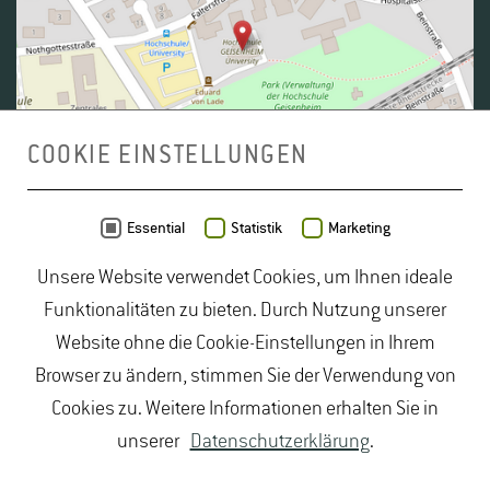
COOKIE EINSTELLUNGEN
Daten von
OpenStreetMap
- Veröffentlicht unter
ODbL
Essential
Statistik
Marketing
Unsere Website verwendet Cookies, um Ihnen ideale
duales Studium Gartenbau
|
Gartenbau Studium
|
Funktionalitäten zu bieten. Durch Nutzung unserer
Lebensmittelrecht Studium
|
Lebensmittelsicherheit
Website ohne die Cookie-Einstellungen in Ihrem
Studium
|
Naturschutz Studium
|
Oenologie
Browser zu ändern, stimmen Sie der Verwendung von
Studium
|
Studiengang Logistik
|
Studiengänge
Cookies zu. Weitere Informationen erhalten Sie in
Lebensmittel
|
Studiengänge Natur
|
Studiengänge
unserer
Datenschutzerklärung
.
Umweltschutz
|
Studium angewandte Biologie
|