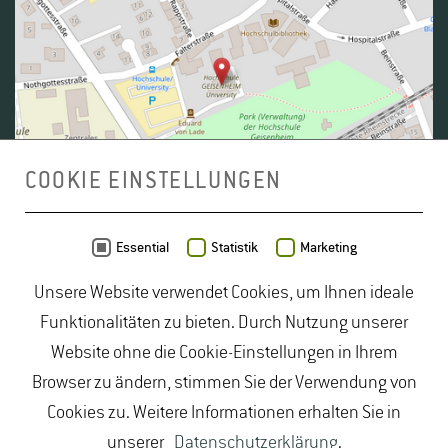
COOKIE EINSTELLUNGEN
Daten von
OpenStreetMap
- Veröffentlicht unter
ODbL
Essential
Statistik
Marketing
Unsere Website verwendet Cookies, um Ihnen ideale
duales Studium Gartenbau
|
Gartenbau Studium
|
Funktionalitäten zu bieten. Durch Nutzung unserer
Lebensmittelrecht Studium
|
Lebensmittelsicherheit
Website ohne die Cookie-Einstellungen in Ihrem
Studium
|
Naturschutz Studium
|
Oenologie
Browser zu ändern, stimmen Sie der Verwendung von
Studium
|
Studiengang Logistik
|
Studiengänge
Cookies zu. Weitere Informationen erhalten Sie in
Lebensmittel
|
Studiengänge Natur
|
Studiengänge
unserer
Datenschutzerklärung
.