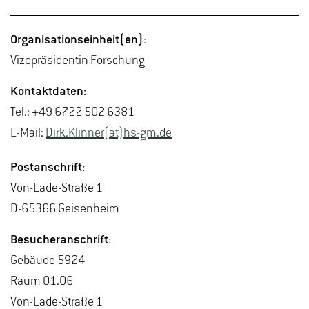
Or­ga­ni­sa­ti­ons­ein­heit(en):
Vi­ze­prä­si­den­tin For­schung
Kon­takt­da­ten:
Tel.: +49 6722 502 6381
E-Mail:
Dirk.​Klinner(at)hs-​gm.​de
Post­an­schrift:
Von-La­de-Stra­ße 1
D-65366 Gei­sen­heim
Be­su­cher­an­schrift:
Ge­bäu­de 5924
Raum 01.06
Von-La­de-Stra­ße 1