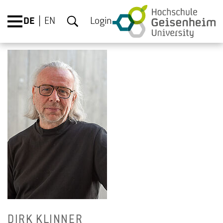
DE
EN
Login
DIRK KLIN­NER