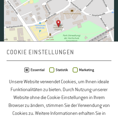
COOKIE EINSTELLUNGEN
Daten von
OpenStreetMap
- Veröffentlicht unter
ODbL
Essential
Statistik
Marketing
Unsere Website verwendet Cookies, um Ihnen ideale
duales Studium Gartenbau
|
Gartenbau Studium
|
Funktionalitäten zu bieten. Durch Nutzung unserer
Lebensmittelrecht Studium
|
Lebensmittelsicherheit
Website ohne die Cookie-Einstellungen in Ihrem
Studium
|
Naturschutz Studium
|
Oenologie
Browser zu ändern, stimmen Sie der Verwendung von
Studium
|
Studiengang Logistik
|
Studiengänge
Cookies zu. Weitere Informationen erhalten Sie in