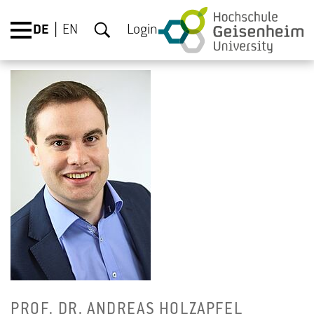
DE
EN
Login
PROF. DR. AN­DRE­AS HOLZ­AP­FEL