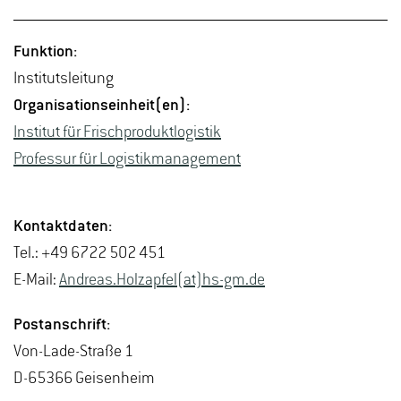
Funk­ti­on:
In­sti­tuts­lei­tung
Or­ga­ni­sa­ti­ons­ein­heit(en):
In­sti­tut für Frisch­pro­dukt­lo­gis­tik
Pro­fes­sur für Lo­gis­tik­ma­nage­ment
Kon­takt­da­ten:
Tel.: +49 6722 502 451
E-Mail:
An­dre­as.Holz­ap­fel(at)hs-​gm.​de
Post­an­schrift:
Von-La­de-Stra­ße 1
D-65366 Gei­sen­heim