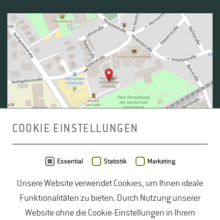
COOKIE EINSTELLUNGEN
Daten von
OpenStreetMap
- Veröffentlicht unter
ODbL
Essential
Statistik
Marketing
Unsere Website verwendet Cookies, um Ihnen ideale
duales Studium Gartenbau
|
Gartenbau Studium
|
Funktionalitäten zu bieten. Durch Nutzung unserer
Lebensmittelrecht Studium
|
Lebensmittelsicherheit
Website ohne die Cookie-Einstellungen in Ihrem