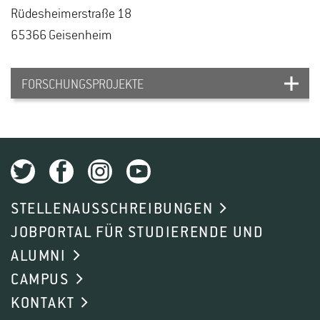
Rü­des­hei­mer­stra­ße 18
65366 Gei­sen­heim
FORSCHUNGSPROJEKTE
UNTERSTÜTZUNG
AGRARÖKOLOGISCHER
TRANSITION VON
STELLENAUSSCHREIBUNGEN
AGROFORSTLANDSCHAFTEN
JOBPORTAL FÜR STUDIERENDE UND
MITHILFE EINES INNOVATIVEN
ALUMNI
TRANSDISZIPLINÄREN
CAMPUS
BEWERTUNGSRAHMENS
KONTAKT