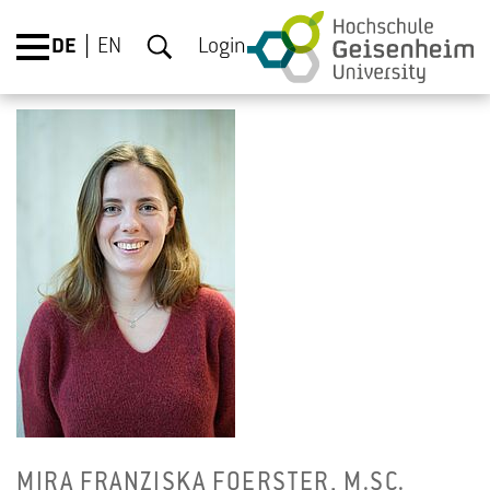
DE
EN
Login
MIRA FRAN­ZIS­KA FO­ERS­TER, M.​SC.