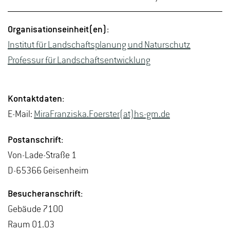
Or­ga­ni­sa­ti­ons­ein­heit(en):
In­sti­tut für Land­schafts­pla­nung und Na­tur­schutz
Pro­fes­sur für Land­schafts­ent­wick­lung
Kon­takt­da­ten:
E-Mail:
Mi­raF­ran­zis­ka.Fo­ers­ter(at)hs-​gm.​de
Post­an­schrift:
Von-La­de-Stra­ße 1
D-65366 Gei­sen­heim
Be­su­cher­an­schrift:
Ge­bäu­de 7100
Raum 01.03