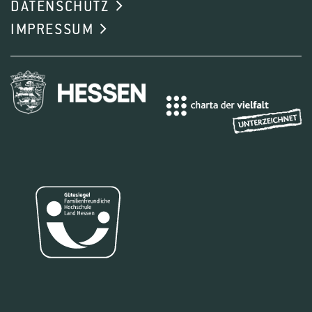
DATENSCHUTZ
Projektanfang:
01.08.2025
IMPRESSUM
Projektende:
31.07.2028
Förderer:
Bundesministerium für Bildung und
Forschung, Europäische Union
AGRECO4CAST wird einen standardisierten
Bewertungsrahmen für Living Lab (LL)-
Innovationen co-designen, der eine kohärente,
erfolgreiche Integration agrarökologischer
Prinzipien in Agroforstlandschaften der EU fördert,
die durch mehrjährige Anbausysteme wie
Weinberge, Oliven- oder Obstplantagen
gekennzeichnet sind. Neben dem
agrarökologischen „Co-Creation“-Ansatz und der
Kombination von Gehölz-Komponenten liegt das