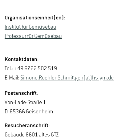
Or­ga­ni­sa­ti­ons­ein­heit(en):
In­sti­tut für Ge­mü­se­bau
Pro­fes­sur für Ge­mü­se­bau
Kon­takt­da­ten:
Tel.: +49 6722 502 519
E-Mail:
Si­mo­ne.Ro­eh­len­Sch­mitt­gen(at)hs-​gm.​de
Post­an­schrift:
Von-La­de-Stra­ße 1
D-65366 Gei­sen­heim
Be­su­cher­an­schrift:
Ge­bäu­de 6601 altes GTZ