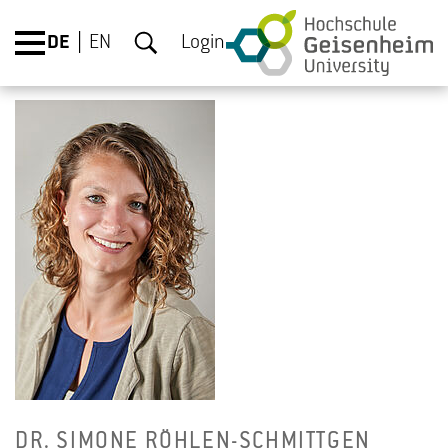
DE
EN
Login
DR. SI­MO­NE RÖH­LEN-SCHMITT­GEN