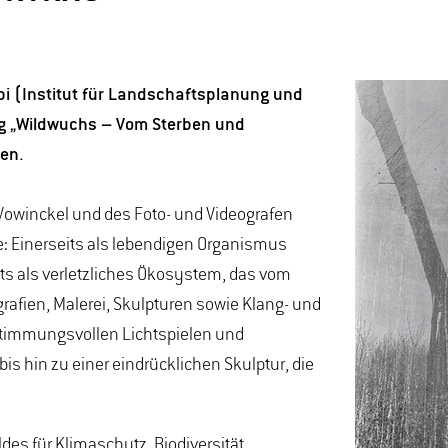
rbi (Institut für Landschaftsplanung und
g „Wildwuchs – Vom Sterben und
en.
 Vowinckel und des Foto- und Videografen
e: Einerseits als lebendigen Organismus
seits als verletzliches Ökosystem, das vom
rafien, Malerei, Skulpturen sowie Klang- und
 stimmungsvollen Lichtspielen und
s hin zu einer eindrücklichen Skulptur, die
ldes für Klimaschutz, Biodiversität,