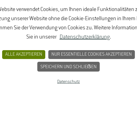
chitektur (B.Eng.), Landschaftsplanung und Naturschutz
ebsite verwendet Cookies, um Ihnen ideale Funktionalitäten z
ung unserer Website ohne die Cookie-Einstellungen in Ihrem
mmen Sie der Verwendung von Cookies zu. Weitere Informatio
Sie in unserer
Datenschutzerklärung
.
ALLE AKZEPTIEREN
NUR ESSENTIELLE COOKIES AKZEPTIEREN
SPEICHERN UND SCHLIEẞEN
Datenschutz
hten die
Stimmungsvolle Inszenierungen
s. © M.
mit Fotografien von Marco
Borowsi. © M. Darbi