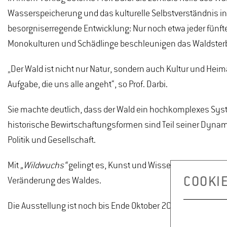
Wasserspeicherung und das kulturelle Selbstverständnis in 
besorgniserregende Entwicklung: Nur noch etwa jeder fünf
Monokulturen und Schädlinge beschleunigen das Waldster
„Der Wald ist nicht nur Natur, sondern auch Kultur und Hei
Aufgabe, die uns alle angeht“, so Prof. Darbi.
Sie machte deutlich, dass der Wald ein hochkomplexes Sys
historische Bewirtschaftungsformen sind Teil seiner Dynami
Politik und Gesellschaft.
Mit
„Wildwuchs“
gelingt es, Kunst und Wissenschaft auf bes
COOKI
Veränderung des Waldes.
Die Ausstellung ist noch bis Ende Oktober 2025 im Kunsth