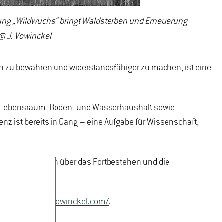
lung „Wildwuchs“ bringt Waldsterben und Erneuerung
 J. Vowinckel
Ihn zu bewahren und widerstandsfähiger zu machen, ist eine
als Lebensraum, Boden- und Wasserhaushalt sowie
nz ist bereits in Gang – eine Aufgabe für Wissenschaft,
um für Reflexion über das Fortbestehen und die
://www.julianevowinckel.com/
.