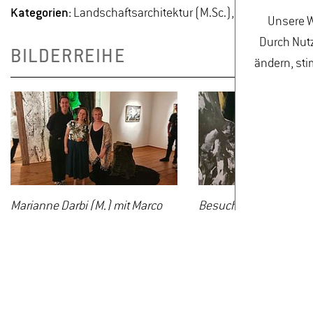
Kategorien:
Landschaftsarchitektur (M.Sc.), Landschaftsar
Unsere W
Durch Nutz
BILDERREIHE
ändern, sti
Marianne Darbi (M.) mit Marco
Besucher:innen betrac
Borowsi und Juliane Vowinckel.
Ausstellung Wildwuch
© M. Darbi
Darbi