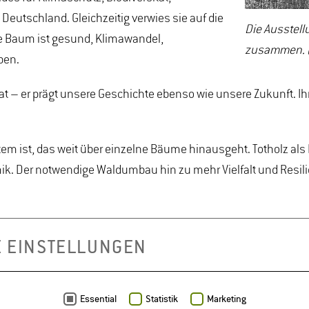
Deutschland. Gleichzeitig verwies sie auf die
Die Ausstel
te Baum ist gesund, Klimawandel,
zusammen. ©
ben.
mat – er prägt unsere Geschichte ebenso wie unsere Zukunft. 
tem ist, das weit über einzelne Bäume hinausgeht. Totholz 
k. Der notwendige Waldumbau hin zu mehr Vielfalt und Resilie
ondere Weise zu verbinden: Die Ausstellung eröffnet einen Ra
E EINSTELLUNGEN
aus Raskolnikow Dresden zu sehen. Mehr Informationen:
https
Essential
Statistik
Marketing