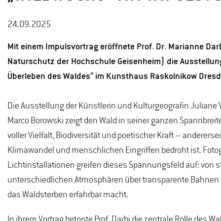
24.09.2025
Mit einem Impulsvortrag eröffnete Prof. Dr. Marianne Da
Naturschutz der Hochschule Geisenheim) die Ausstellun
Überleben des Waldes“ im Kunsthaus Raskolnikow Dresd
Die Ausstellung der Künstlerin und Kulturgeografin Juliane
Marco Borowski zeigt den Wald in seiner ganzen Spannbreit
voller Vielfalt, Biodiversität und poetischer Kraft – anderer
Klimawandel und menschlichen Eingriffen bedroht ist. Fotog
Lichtinstallationen greifen dieses Spannungsfeld auf: von
unterschiedlichen Atmosphären über transparente Bahnen bi
das Waldsterben erfahrbar macht.
In ihrem Vortrag betonte Prof. Darbi die zentrale Rolle des Wa