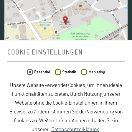
COOKIE EINSTELLUNGEN
Daten von
OpenStreetMap
- Veröffentlicht unter
ODbL
Essential
Statistik
Marketing
Unsere Website verwendet Cookies, um Ihnen ideale
duales Studium Gartenbau
|
Gartenbau Studium
|
Funktionalitäten zu bieten. Durch Nutzung unserer
Lebensmittelrecht Studium
|
Lebensmittelsicherheit
Website ohne die Cookie-Einstellungen in Ihrem
Studium
|
Naturschutz Studium
|
Oenologie
Browser zu ändern, stimmen Sie der Verwendung von
Studium
|
Studiengang Logistik
|
Studiengänge
Cookies zu. Weitere Informationen erhalten Sie in
Lebensmittel
|
Studiengänge Natur
|
Studiengänge
unserer
Datenschutzerklärung
.