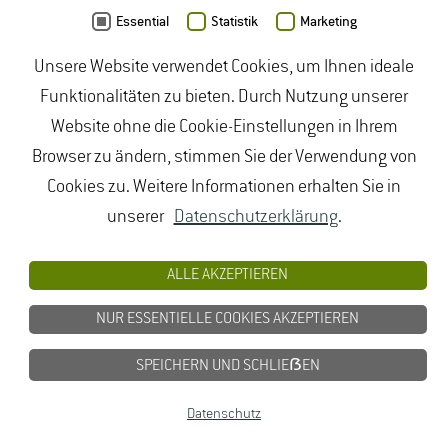
den Zeitraum von 32 (2012 und 2013) bis 70 Tage
Essential
Statistik
Marketing
(2011) angebracht. Für die Bestimmung des
Unsere Website verwendet Cookies, um Ihnen ideale
Wachstums und der Blattflächen wurden
Funktionalitäten zu bieten. Durch Nutzung unserer
verschiedene Verfahren (Spektrale Reflektion)
Website ohne die Cookie-Einstellungen in Ihrem
eingesetzt. Für die Bewertung der Traubenqualität
Browser zu ändern, stimmen Sie der Verwendung von
wurden verschiedene Reifeparameter (vergl. 2.2.5)
Cookies zu. Weitere Informationen erhalten Sie in
wie Einzelbeerengewicht, Dichte, Gesamtsäure, pH-
unserer
Datenschutzerklärung
.
Wert und hefeverfügbarer Stickstoff (α-Aminosäuren:
NOPA) jeder Variante analysiert.
ALLE AKZEPTIEREN
NUR ESSENTIELLE COOKIES AKZEPTIEREN
SPEICHERN UND SCHLIEẞEN
Datenschutz
©
eigene Darstellung