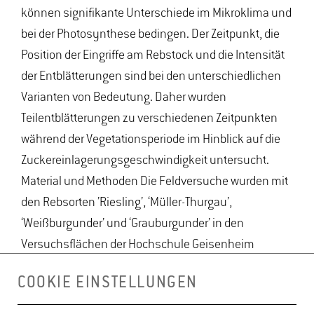
können signifikante Unterschiede im Mikroklima und
bei der Photosynthese bedingen. Der Zeitpunkt, die
Position der Eingriffe am Rebstock und die Intensität
der Entblätterungen sind bei den unterschiedlichen
Varianten von Bedeutung. Daher wurden
Teilentblätterungen zu verschiedenen Zeitpunkten
während der Vegetationsperiode im Hinblick auf die
Zuckereinlagerungsgeschwindigkeit untersucht.
Material und Methoden Die Feldversuche wurden mit
den Rebsorten ’Riesling’, ‘Müller-Thurgau’,
‘Weißburgunder’ und ‘Grauburgunder’ in den
Versuchsflächen der Hochschule Geisenheim
durchgeführt. Die verschiedenen Maßnahmen
COOKIE EINSTELLUNGEN
wurden unmittelbar nach der Blüte implementiert, die
unterschiedlichen Schattierungsnetze wurden für