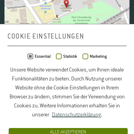
COOKIE EINSTELLUNGEN
Daten von
OpenStreetMap
- Veröffentlicht unter
ODbL
Essential
Statistik
Marketing
Unsere Website verwendet Cookies, um Ihnen ideale
duales Studium Gartenbau
|
Gartenbau Studium
|
Funktionalitäten zu bieten. Durch Nutzung unserer
Lebensmittelrecht Studium
|
Lebensmittelsicherheit
Website ohne die Cookie-Einstellungen in Ihrem
Studium
|
Naturschutz Studium
|
Oenologie
Browser zu ändern, stimmen Sie der Verwendung von
Studium
|
Studiengang Logistik
|
Studiengänge
Cookies zu. Weitere Informationen erhalten Sie in
Lebensmittel
|
Studiengänge Natur
|
Studiengänge
unserer
Datenschutzerklärung
.
Umweltschutz
|
Studium angewandte Biologie
|
Studium Hessen
|
Studium Landschaftsarchitektur
|
ALLE AKZEPTIEREN