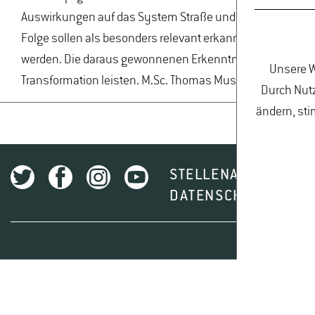
Auswirkungen auf das System Straße und Landschaft wird 
Folge sollen als besonders relevant erkannte Teilsysteme 
werden. Die daraus gewonnenen Erkenntnisse werden als V
Unsere W
Transformation leisten. M.Sc. Thomas Muschkullus promov
Durch Nutz
ändern, sti
STELLENAUSSCHREI
DATENSCHUTZ
I