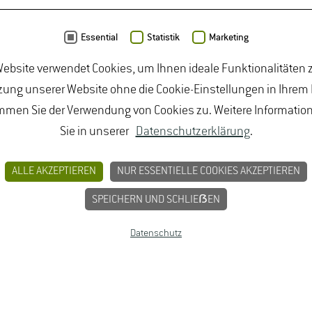
Hinweise auf mögliche Schwachstellen liefern. In der
mithilfe des Sensitivitätsmodells nach Vester simuliert
Essential
Statistik
Marketing
orschläge einen Beitrag zur Optimierung des Erfolgs der
ebsite verwendet Cookies, um Ihnen ideale Funktionalitäten z
iert in diesem Projekt.
ung unserer Website ohne die Cookie-Einstellungen in Ihrem
mmen Sie der Verwendung von Cookies zu. Weitere Informatio
Sie in unserer
Datenschutzerklärung
.
BUNGEN
JOBPORTAL FÜR STUDIERENDE U
ALLE AKZEPTIEREN
NUR ESSENTIELLE COOKIES AKZEPTIEREN
MPRESSUM
SPEICHERN UND SCHLIEẞEN
Datenschutz