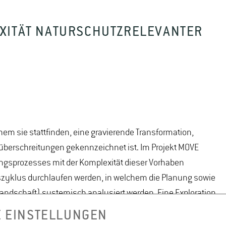
XITÄT NATURSCHUTZRELEVANTER
hem sie stattfinden, eine gravierende Transformation,
überschreitungen gekennzeichnet ist. Im Projekt MOVE
gsprozesses mit der Komplexität dieser Vorhaben
zyklus durchlaufen werden, in welchem die Planung sowie
ndschaft) systemisch analysiert werden. Eine Exploration
or dem Hintergrund einer hohen Zahl von Stakeholdern
E EINSTELLUNGEN
tz zur Analyse der Planungsprozesse und seiner