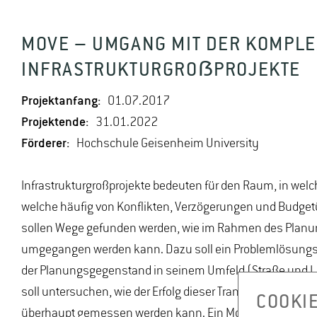
MOVE – UMGANG MIT DER KOMPLE
INFRASTRUKTURGROẞPROJEKTE
Projektanfang:
01.07.2017
Projektende:
31.01.2022
Förderer:
Hochschule Geisenheim University
Infrastrukturgroßprojekte bedeuten für den Raum, in welc
welche häufig von Konflikten, Verzögerungen und Budget
sollen Wege gefunden werden, wie im Rahmen des Planun
umgegangen werden kann. Dazu soll ein Problemlösungs
der Planungsgegenstand in seinem Umfeld (Straße und La
soll untersuchen, wie der Erfolg dieser Transformation v
COOKI
überhaupt gemessen werden kann. Ein Modellierungsansa