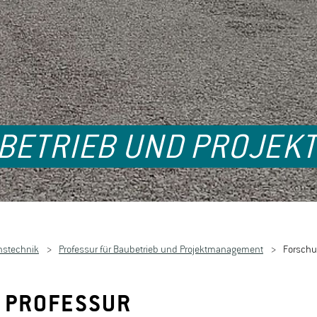
UBETRIEB UND PROJE
nstechnik
Professur für Baubetrieb und Projektmanagement
Forsch
 PROFESSUR