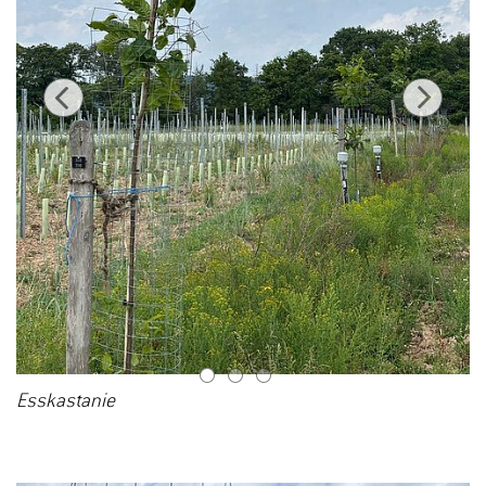
1
2
3
Esskastanie