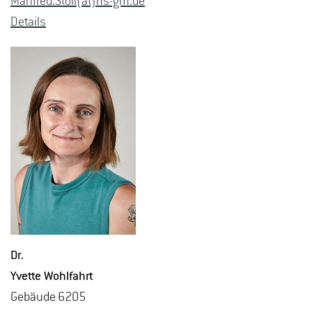
Man­fred.Stoll(at)hs-​gm.​de
De­tails
Dr.
Yvet­te Wohl­fahrt
Ge­bäu­de 6205