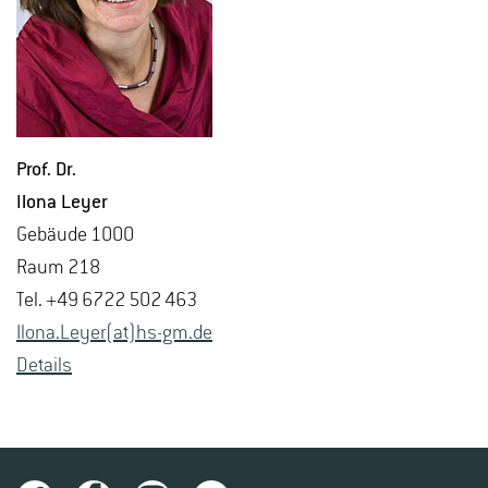
Prof. Dr.
Ilona Leyer
Ge­bäu­de 1000
Raum 218
Tel. +49 6722 502 463
Ilona.​Leyer(at)hs-​gm.​de
De­tails