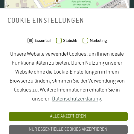
COOKIE EINSTELLUNGEN
Daten von
OpenStreetMap
- Veröffentlicht unter
ODbL
Essential
Statistik
Marketing
Unsere Website verwendet Cookies, um Ihnen ideale
duales Studium Gartenbau
|
Gartenbau Studium
|
Funktionalitäten zu bieten. Durch Nutzung unserer
Lebensmittelrecht Studium
|
Lebensmittelsicherheit
Website ohne die Cookie-Einstellungen in Ihrem
Studium
|
Naturschutz Studium
|
Oenologie
Browser zu ändern, stimmen Sie der Verwendung von
Studium
|
Studiengang Logistik
|
Studiengänge
Cookies zu. Weitere Informationen erhalten Sie in
Lebensmittel
|
Studiengänge Natur
|
Studiengänge
unserer
Datenschutzerklärung
.
Umweltschutz
|
Studium angewandte Biologie
|
Studium Hessen
|
Studium Landschaftsarchitektur
|
ALLE AKZEPTIEREN
Studium Lebensmittel
|
Studium
NUR ESSENTIELLE COOKIES AKZEPTIEREN
Lebensmittelsicherheit
|
Studium Logistik
|
Studium