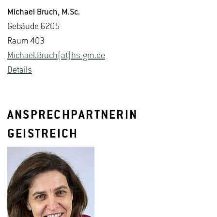
Mi­cha­el Bruch
, M.​Sc.
Ge­bäu­de 6205
Raum 403
Mi­cha­el.Bruch(at)hs-​gm.​de
De­tails
ANSPRECHPARTNERIN
GEISTREICH