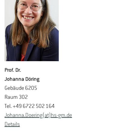
Prof. Dr.
Jo­han­na Dö­ring
Ge­bäu­de 6205
Raum 302
Tel. +49 6722 502 164
Jo­han­na.Doering(at)hs-​gm.​de
De­tails