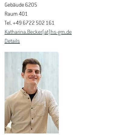
Ge­bäu­de 6205
Raum 401
Tel. +49 6722 502 161
Ka­tha­ri­na.Be­cker(at)hs-​gm.​de
De­tails