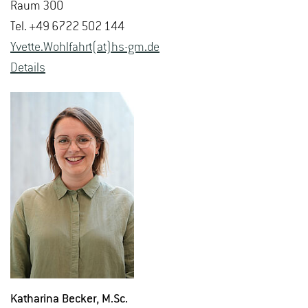
Raum 300
Tel. +49 6722 502 144
Yvet­te.Wohl­fahrt(at)hs-​gm.​de
De­tails
Ka­tha­ri­na Be­cker
, M.​Sc.