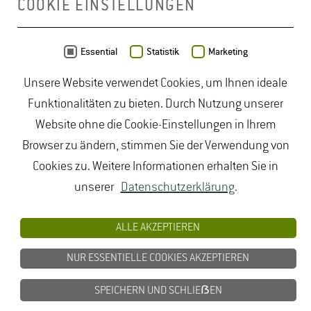
COOKIE EINSTELLUNGEN
Daten von
OpenStreetMap
- Veröffentlicht unter
ODbL
Essential
Statistik
Marketing
Unsere Website verwendet Cookies, um Ihnen ideale
duales Studium Gartenbau
|
Gartenbau Studium
|
Funktionalitäten zu bieten. Durch Nutzung unserer
Lebensmittelrecht Studium
|
Lebensmittelsicherheit
Website ohne die Cookie-Einstellungen in Ihrem
Studium
|
Naturschutz Studium
|
Oenologie
Browser zu ändern, stimmen Sie der Verwendung von
Studium
|
Studiengang Logistik
|
Studiengänge
Cookies zu. Weitere Informationen erhalten Sie in
Lebensmittel
|
Studiengänge Natur
|
Studiengänge
unserer
Datenschutzerklärung
.
Umweltschutz
|
Studium angewandte Biologie
|
Studium Hessen
|
Studium Landschaftsarchitektur
|
ALLE AKZEPTIEREN
Studium Lebensmittel
|
Studium
NUR ESSENTIELLE COOKIES AKZEPTIEREN
Lebensmittelsicherheit
|
Studium Logistik
|
Studium
Natur
|
Studium Naturschutz
|
Studium
SPEICHERN UND SCHLIEẞEN
Umweltschutz
|
Studium Wiesbaden
|