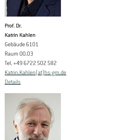
Prof. Dr.
Kat­rin Kah­len
Ge­bäu­de 6101
Raum 00.03
Tel. +49 6722 502 582
Kat­rin.Kah­len(at)hs-​gm.​de
De­tails