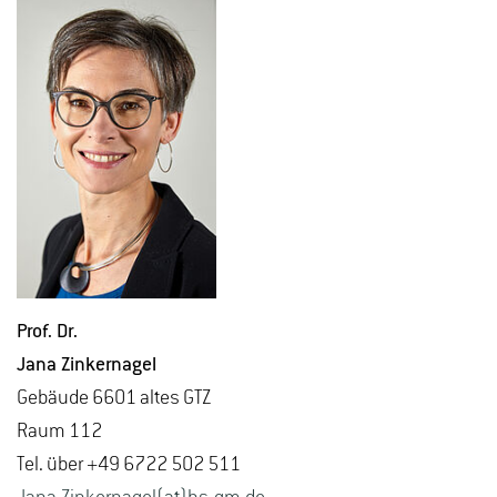
Prof. Dr.
Jana Zin­ker­na­gel
Ge­bäu­de 6601 altes GTZ
Raum 112
Tel. über +49 6722 502 511