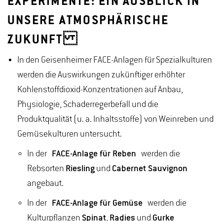
EXPERIMENTE: EIN AUSBLICK IN
UNSERE ATMOSPHÄRISCHE
ZUKUNFT
In den Geisenheimer FACE-Anlagen für Spezialkulturen
werden die Auswirkungen zukünftiger erhöhter
Kohlenstoffdioxid-Konzentrationen auf Anbau,
Physiologie, Schaderregerbefall und die
Produktqualität (u. a. Inhaltsstoffe) von Weinreben und
Gemüsekulturen untersucht.
In der
FACE-Anlage für Reben
werden die
Rebsorten
Riesling
und
Cabernet Sauvignon
angebaut.
In der
FACE-Anlage für Gemüse
werden die
Kulturpflanzen
Spinat
,
Radies
und
Gurke