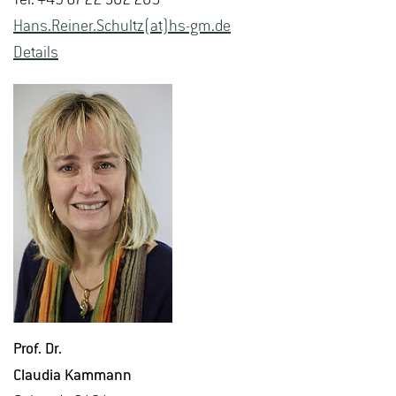
Hans.​Reiner.​Schultz(at)hs-​gm.​de
De­tails
Prof. Dr.
Clau­dia Kam­mann