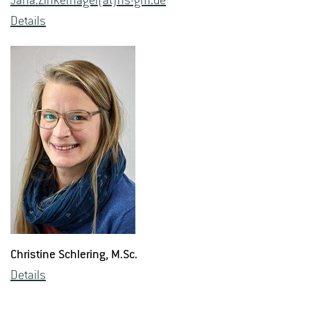
Jana.​Zinker­na­gel(at)hs-​gm.​de
De­tails
Chris­ti­ne Schle­ring
, M.​Sc.
De­tails