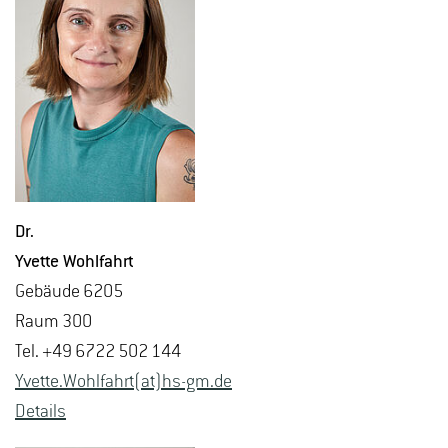
Dr.
Yvet­te Wohl­fahrt
Ge­bäu­de 6205
Raum 300
Tel. +49 6722 502 144
Yvet­te.Wohl­fahrt(at)hs-​gm.​de
De­tails