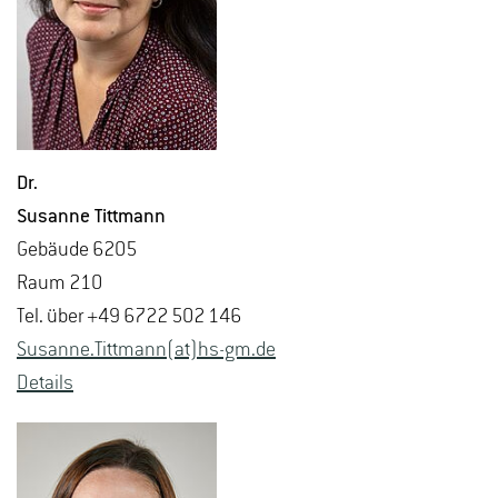
Dr.
Su­san­ne Titt­mann
Ge­bäu­de 6205
Raum 210
Tel. über +49 6722 502 146
Su­san­ne.Titt­mann(at)hs-​gm.​de
De­tails