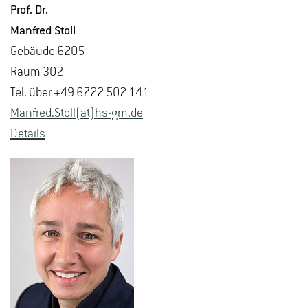
Prof. Dr.
Man­fred Stoll
Ge­bäu­de 6205
Raum 302
Tel. über +49 6722 502 141
Man­fred.Stoll(at)hs-​gm.​de
De­tails