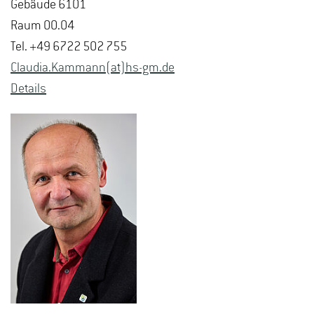
Ge­bäu­de 6101
Raum 00.04
Tel. +49 6722 502 755
Clau­dia.Kam­mann(at)hs-​gm.​de
De­tails