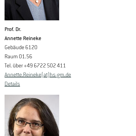
Prof. Dr.
An­net­te Rei­ne­ke
Ge­bäu­de 6120
Raum 01.56
Tel. über +49 6722 502 411
An­net­te.Rei­ne­ke(at)hs-​gm.​de
De­tails