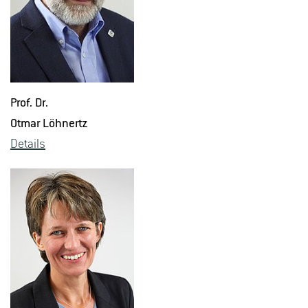
Prof. Dr.
Otmar Löh­nertz
De­tails