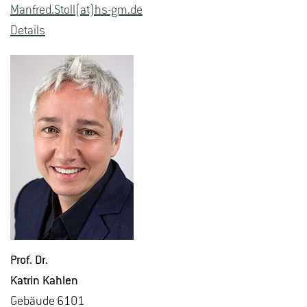
Man­fred.Stoll(at)hs-​gm.​de
De­tails
Prof. Dr.
Kat­rin Kah­len
Ge­bäu­de 6101