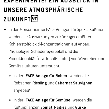
EXPERIMENTE: EIN AUSBLICK IN
UNSERE ATMOSPHÄRISCHE
ZUKUNFT
In den Geisenheimer FACE-Anlagen für Spezialkulturen
werden die Auswirkungen zukünftiger erhöhter
Kohlenstoffdioxid-Konzentrationen auf Anbau,
Physiologie, Schaderregerbefall und die
Produktqualität (u. a. Inhaltsstoffe) von Weinreben und
Gemüsekulturen untersucht.
In der
FACE-Anlage für Reben
werden die
Rebsorten
Riesling
und
Cabernet Sauvignon
angebaut.
In der
FACE-Anlage für Gemüse
werden die
Kulturpflanzen
Spinat
,
Radies
und
Gurke