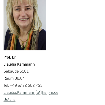
Prof. Dr.
Clau­dia Kam­mann
Ge­bäu­de 6101
Raum 00.04
Tel. +49 6722 502 755
Clau­dia.Kam­mann(at)hs-​gm.​de
De­tails