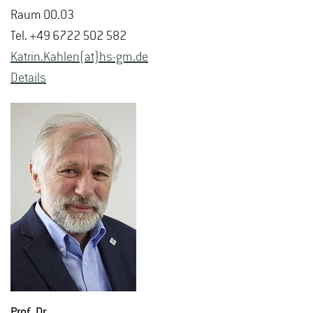
Raum 00.03
Tel. +49 6722 502 582
Kat­rin.Kah­len(at)hs-​gm.​de
De­tails
Prof. Dr.