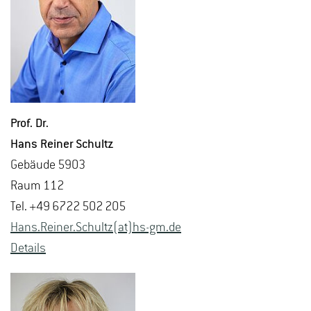
Prof. Dr.
Hans Rei­ner Schultz
Ge­bäu­de 5903
Raum 112
Tel. +49 6722 502 205
Hans.​Reiner.​Schultz(at)hs-​gm.​de
De­tails