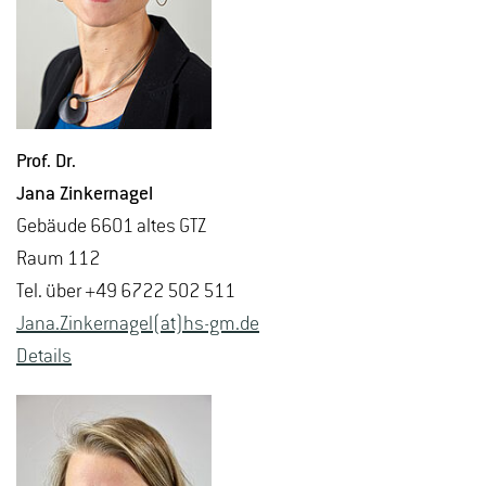
Prof. Dr.
Jana Zin­ker­na­gel
Ge­bäu­de 6601 altes GTZ
Raum 112
Tel. über +49 6722 502 511
Jana.​Zinker­na­gel(at)hs-​gm.​de
De­tails