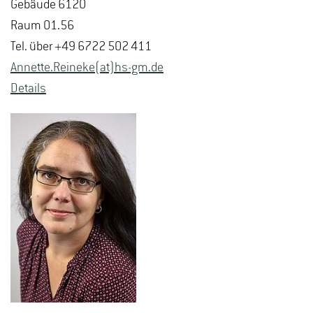
Ge­bäu­de 6120
Raum 01.56
Tel. über +49 6722 502 411
An­net­te.Rei­ne­ke(at)hs-​gm.​de
De­tails