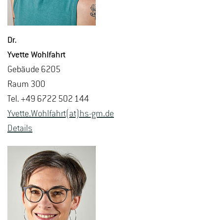
Dr.
Yvet­te Wohl­fahrt
Ge­bäu­de 6205
Raum 300
Tel. +49 6722 502 144
Yvet­te.Wohl­fahrt(at)hs-​gm.​de
De­tails