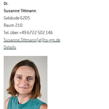
Dr.
Su­san­ne Titt­mann
Ge­bäu­de 6205
Raum 210
Tel. über +49 6722 502 146
Su­san­ne.Titt­mann(at)hs-​gm.​de
De­tails