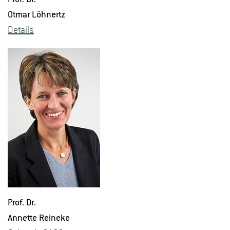
Otmar Löh­nertz
De­tails
Prof. Dr.
An­net­te Rei­ne­ke