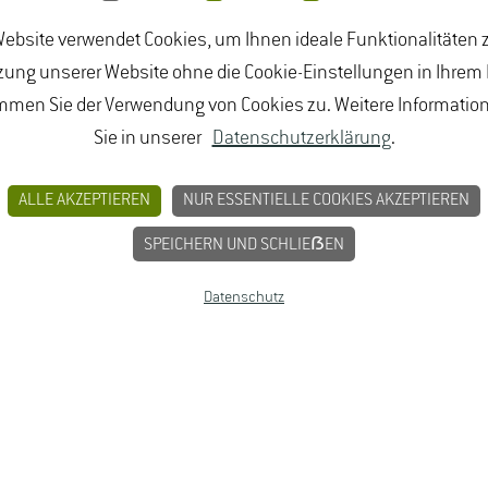
ebsite verwendet Cookies, um Ihnen ideale Funktionalitäten z
4.11.2025
ung unserer Website ohne die Cookie-Einstellungen in Ihrem
 Kontakt
mmen Sie der Verwendung von Cookies zu. Weitere Informatio
Sie in unserer
Datenschutzerklärung
.
 Bodenkunde und Pflanzenernährung, Nachrichten
ALLE AKZEPTIEREN
NUR ESSENTIELLE COOKIES AKZEPTIEREN
SPEICHERN UND SCHLIEẞEN
Datenschutz
BUNGEN
JOBPORTAL FÜR STUDIERENDE U
MPRESSUM