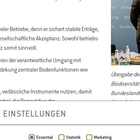
ler Betriebe, denn er sichert stabile Erträge,
gesellschaftliche Akzeptanz. Sowohl betriebs-
z somit sinnvoll.
ren der verantwortliche Umgang mit
Stärkung zentraler Bodenfunktionen wie
Übergabe der
Biodiversitä
, verlässliche Instrumente nutzen, damit
Bundeslandwir
ntral, die Perspektive der
(links). Que
E EINSTELLUNGEN
 zum Download.
Essential
Statistik
Marketing