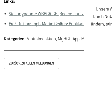
Links:
Unsere W
Stellungnahme WBBGR-GF „Bodenschutz mit Wirkung, 1
Durch Nutz
Prof. Dr. Christoph-Martin Geilfus: Publikationen, Vita und
ändern, sti
Kategorien:
Zentralredaktion, MyHGU-App, Mein-Netzwerk,
ZURÜCK ZU ALLEN MELDUNGEN
STELLENAUSSCHREI
DATENSCHUTZ
I