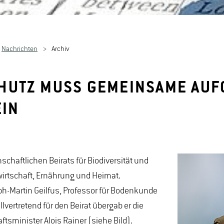
Nachrichten
Archiv
UTZ MUSS GEMEINSAME AUFG
EIN
chaftlichen Beirats für Biodiversität und
rtschaft, Ernährung und Heimat.
toph-Martin Geilfus, Professor für Bodenkunde
ertretend für den Beirat übergab er die
sminister Alois Rainer (siehe Bild).