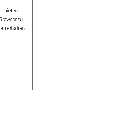
u bieten.
 Browser zu
nen erhalten
ND ALUMNI
CAMPUS
KONTAKT