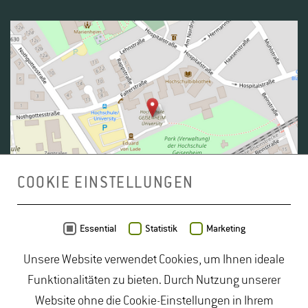
COOKIE EINSTELLUNGEN
Daten von
OpenStreetMap
- Veröffentlicht unter
ODbL
Essential
Statistik
Marketing
Unsere Website verwendet Cookies, um Ihnen ideale
duales Studium Gartenbau
|
Gartenbau Studium
|
Funktionalitäten zu bieten. Durch Nutzung unserer
Lebensmittelrecht Studium
|
Lebensmittelsicherheit
Website ohne die Cookie-Einstellungen in Ihrem