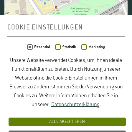
COOKIE EINSTELLUNGEN
Daten von
OpenStreetMap
- Veröffentlicht unter
ODbL
Essential
Statistik
Marketing
Unsere Website verwendet Cookies, um Ihnen ideale
duales Studium Gartenbau
|
Gartenbau Studium
|
Funktionalitäten zu bieten. Durch Nutzung unserer
Lebensmittelrecht Studium
|
Lebensmittelsicherheit
Website ohne die Cookie-Einstellungen in Ihrem
Studium
|
Naturschutz Studium
|
Oenologie
Browser zu ändern, stimmen Sie der Verwendung von
Studium
|
Studiengang Logistik
|
Studiengänge
Cookies zu. Weitere Informationen erhalten Sie in
Lebensmittel
|
Studiengänge Natur
|
Studiengänge
unserer
Datenschutzerklärung
.
Umweltschutz
|
Studium angewandte Biologie
|
Studium Hessen
|
Studium Landschaftsarchitektur
|
ALLE AKZEPTIEREN
Studium Lebensmittel
|
Studium