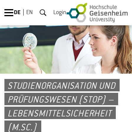
DE
EN
Login
STUDIENORGANISATION UND
PRÜFUNGSWESEN (STOP) –
LEBENSMITTELSICHERHEIT
(M.SC.)