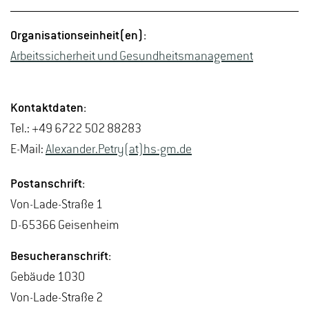
Or­ga­ni­sa­ti­ons­ein­heit(en):
Ar­beits­si­cher­heit und Ge­sund­heits­ma­nage­ment
Kon­takt­da­ten:
Tel.: +49 6722 502 88283
E-Mail:
Alex­an­der.Petry(at)hs-​gm.​de
Post­an­schrift:
Von-La­de-Stra­ße 1
D-65366 Gei­sen­heim
Be­su­cher­an­schrift:
Ge­bäu­de 1030
Von-La­de-Stra­ße 2