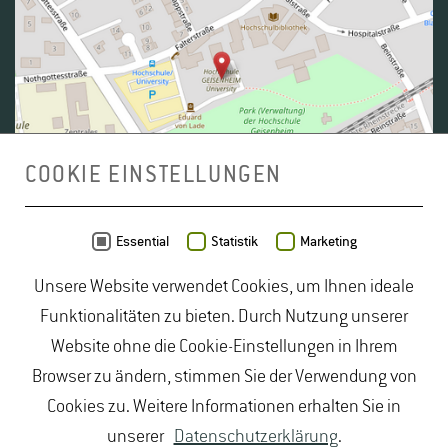
COOKIE EINSTELLUNGEN
Daten von
OpenStreetMap
- Veröffentlicht unter
ODbL
Essential
Statistik
Marketing
Unsere Website verwendet Cookies, um Ihnen ideale
duales Studium Gartenbau
|
Gartenbau Studium
|
Funktionalitäten zu bieten. Durch Nutzung unserer
Lebensmittelrecht Studium
|
Lebensmittelsicherheit
Website ohne die Cookie-Einstellungen in Ihrem
Studium
|
Naturschutz Studium
|
Oenologie
Browser zu ändern, stimmen Sie der Verwendung von
Studium
|
Studiengang Logistik
|
Studiengänge
Cookies zu. Weitere Informationen erhalten Sie in
Lebensmittel
|
Studiengänge Natur
|
Studiengänge
unserer
Datenschutzerklärung
.