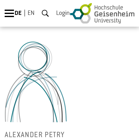
DE
EN
Login
ALEX­AN­DER PETRY