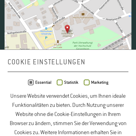
COOKIE EINSTELLUNGEN
Daten von
OpenStreetMap
- Veröffentlicht unter
ODbL
Essential
Statistik
Marketing
Unsere Website verwendet Cookies, um Ihnen ideale
duales Studium Gartenbau
|
Gartenbau Studium
|
Funktionalitäten zu bieten. Durch Nutzung unserer
Lebensmittelrecht Studium
|
Lebensmittelsicherheit
Website ohne die Cookie-Einstellungen in Ihrem
Studium
|
Naturschutz Studium
|
Oenologie
Browser zu ändern, stimmen Sie der Verwendung von
Studium
|
Studiengang Logistik
|
Studiengänge
Cookies zu. Weitere Informationen erhalten Sie in