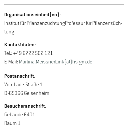
Or­ga­ni­sa­ti­ons­ein­heit(en):
In­sti­tut für Pflan­zen­züch­tung­Pro­fes­sur für Pflan­zen­züch­
tung
Kon­takt­da­ten:
Tel.: +49 6722 502 121
E-Mail:
Mar­ti­na.Meiss­ner­Link(at)hs-​gm.​de
Post­an­schrift:
Von-La­de-Stra­ße 1
D-65366 Gei­sen­heim
Be­su­cher­an­schrift:
Ge­bäu­de 6401
Raum 1