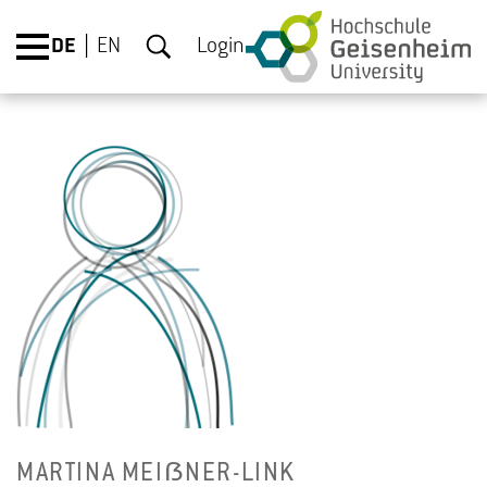
DE
EN
Login
MAR­TI­NA MEIẞ­NER-LINK