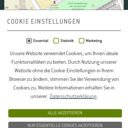
COOKIE EINSTELLUNGEN
Daten von
OpenStreetMap
- Veröffentlicht unter
ODbL
Essential
Statistik
Marketing
Unsere Website verwendet Cookies, um Ihnen ideale
duales Studium Gartenbau
|
Gartenbau Studium
|
Funktionalitäten zu bieten. Durch Nutzung unserer
Lebensmittelrecht Studium
|
Lebensmittelsicherheit
Website ohne die Cookie-Einstellungen in Ihrem
Studium
|
Naturschutz Studium
|
Oenologie
Browser zu ändern, stimmen Sie der Verwendung von
Studium
|
Studiengang Logistik
|
Studiengänge
Cookies zu. Weitere Informationen erhalten Sie in
Lebensmittel
|
Studiengänge Natur
|
Studiengänge
unserer
Datenschutzerklärung
.
Umweltschutz
|
Studium angewandte Biologie
|
Studium Hessen
|
Studium Landschaftsarchitektur
|
ALLE AKZEPTIEREN
Studium Lebensmittel
|
Studium
NUR ESSENTIELLE COOKIES AKZEPTIEREN