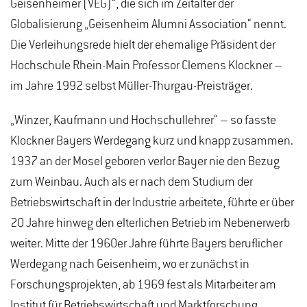
Geisenheimer (VEG)“, die sich im Zeitalter der
Globalisierung „Geisenheim Alumni Association“ nennt.
Die Verleihungsrede hielt der ehemalige Präsident der
Hochschule Rhein-Main Professor Clemens Klockner –
im Jahre 1992 selbst Müller-Thurgau-Preisträger.
„Winzer, Kaufmann und Hochschullehrer“ – so fasste
Klockner Bayers Werdegang kurz und knapp zusammen.
1937 an der Mosel geboren verlor Bayer nie den Bezug
zum Weinbau. Auch als er nach dem Studium der
Betriebswirtschaft in der Industrie arbeitete, führte er über
20 Jahre hinweg den elterlichen Betrieb im Nebenerwerb
weiter. Mitte der 1960er Jahre führte Bayers beruflicher
Werdegang nach Geisenheim, wo er zunächst in
Forschungsprojekten, ab 1969 fest als Mitarbeiter am
Institut für Betriebswirtschaft und Marktforschung